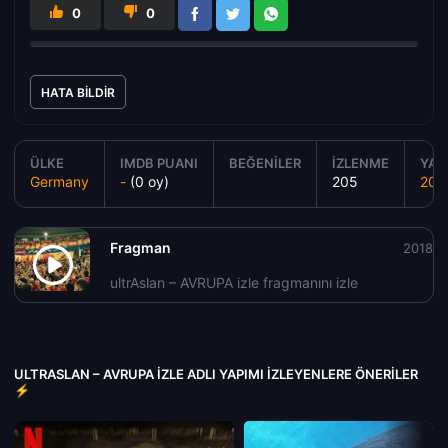
0
0
HATA BILDIR
ÜLKE
IMDB PUANI
BEĞENILER
İZLENME
YAPI
Germany
-
(0 oy)
205
201
Fragman
2018
ultrAslan – AVRUPA izle fragmanını izle
ULTRASLAN – AVRUPA IZLE ADLI YAPIMI İZLEYENLERE ÖNERILER
⚡