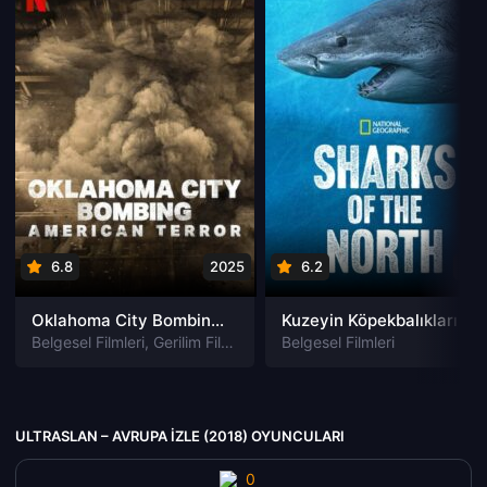
6.8
2025
6.2
202
Oklahoma City Bombing: American Terror izle
Kuzeyin Köpekbalıkları izle
Belgesel Filmleri
,
Gerilim Filmleri
Belgesel Filmleri
ULTRASLAN – AVRUPA IZLE (2018) OYUNCULARI