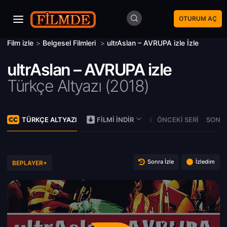
OTURUM AÇ
Film izle
>
Belgesel Filmleri
>
ultrAslan – AVRUPA izle İzle
ultrAslan – AVRUPA izle
Türkçe Altyazı (
2018)
TÜRKÇE ALTYAZI
ÖNCEKI SERI
SONRA
FILMI İNDIR
Sonra İzle
İzledim
BEPLAYER+