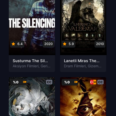
6.4
2020
5.9
2010
Susturma The Silencing izle
Lanetli Miras The Valdemar Legacy izle
Aksiyon Filmleri
,
Gerilim Filmleri
Dram Filmleri
,
Gizem Filmleri
,
Gizem Filmleri
,
Suç Filmleri
,
K
%0
%0