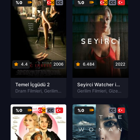
%0
%0
4.4
2006
6.484
2022
Temel İçgüdü 2
Seyirci Watcher izle
Dram Filmleri
,
Gerilim Filmleri
,
Gizem Filmleri
Gerilim Filmleri
,
Romantik Filmler
,
Gizem Filmleri
,
%0
%0