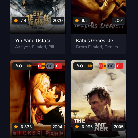
7.4
2020
6.5
2001
Yin Yang Ustası: Ölümsüzlük Rüyası izle
Kabus Gecesi Jeepers Creepers izle
Aksiyon Filmleri
,
Bilim-Kurgu Filmleri
Dram Filmleri
,
Dram Filmleri
,
Gerilim Filmleri
,
Fantastik F
,
G
%0
%0
6.833
2004
6.996
2005