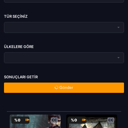
TÜR SEÇINIZ
ÜLKELERE GÖRE
SONUÇLARI GETIR
Gönder
%0
%0