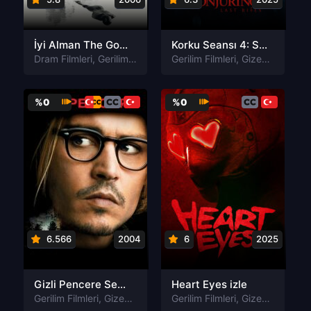
İyi Alman The Good German izle
Korku Seansı 4: Son Ayin izle
Dram Filmleri
,
Gerilim Filmleri
,
Gizem Filmleri
Gerilim Filmleri
,
Romantik Filmler
,
Gizem Filmleri
,
%0
%0
6.566
2004
6
2025
Gizli Pencere Secret Window izle
Heart Eyes izle
Gerilim Filmleri
,
Gizem Filmleri
Gerilim Filmleri
,
Gizem Filmleri
,