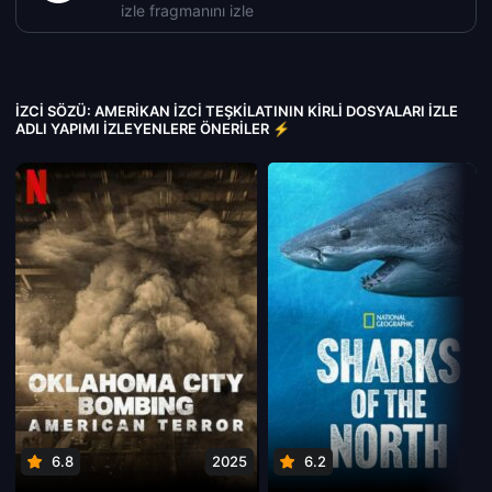
izle fragmanını izle
İZCI SÖZÜ: AMERIKAN İZCI TEŞKILATININ KIRLI DOSYALARI IZLE
ADLI YAPIMI İZLEYENLERE ÖNERILER ⚡
6.8
2025
6.2
202