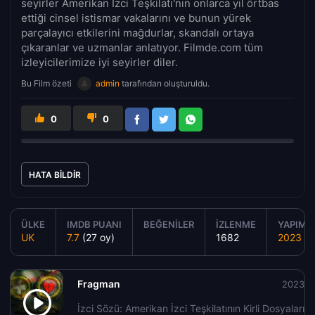
seyirler Amerikan İzci Teşkilatı'nın onlarca yıl örtbas
ettiği cinsel istismar vakalarını ve bunun yürek
parçalayıcı etkilerini mağdurlar, skandalı ortaya
çıkaranlar ve uzmanlar anlatıyor. Filmde.com tüm
izleyicilerimize iyi seyirler diler.
Bu Film özeti
admin
tarafından oluşturuldu.
0
0
HATA BILDIR
ÜLKE
IMDB PUANI
BEĞENILER
İZLENME
YAPIM Y
UK
7.7
(27 oy)
1682
2023
Fragman
2023
İzci Sözü: Amerikan İzci Teşkilatının Kirli Dosyaları