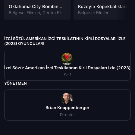
Oklahoma City Bombing: American Terror izle
Kuzeyin Köpekbalıkları izle
Belgesel Filmleri
,
Gerilim Filmleri
Belgesel Filmleri
İZCI SÖZÜ: AMERIKAN İZCI TEŞKILATININ KIRLI DOSYALARI IZLE
(2023) OYUNCULARI
İzci Sözü: Amerikan İzci Teşkilatının Kirli Dosyaları izle (2023)
Self
YÖNETMEN
Brian Knappenberger
Director