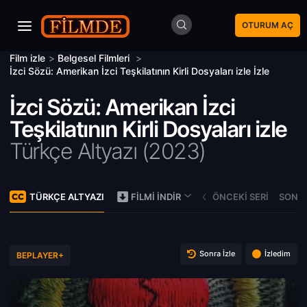
OTURUM AÇ
Film izle
>
Belgesel Filmleri
>
İzci Sözü: Amerikan İzci Teşkilatının Kirli Dosyaları izle İzle
İzci Sözü: Amerikan İzci
Teşkilatının Kirli Dosyaları izle
Türkçe Altyazı (
2023)
TÜRKÇE ALTYAZI
ÖNCEKI SERI
SONRA
FILMI İNDIR
Sonra İzle
İzledim
BEPLAYER+