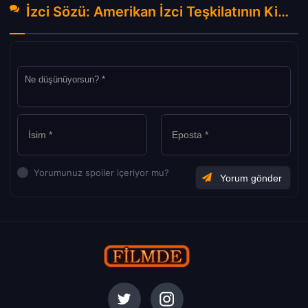
İzci Sözü: Amerikan İzci Teşkilatının Kirli Dosyaları izle (2023) Hakkında Yorumlar
Yorumunuz spoiler içeriyor mu?