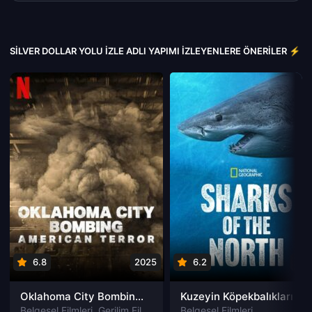
SILVER DOLLAR YOLU IZLE ADLI YAPIMI İZLEYENLERE ÖNERILER ⚡
6.8
2025
6.2
202
Oklahoma City Bombing: American Terror izle
Kuzeyin Köpekbalıkları izle
Belgesel Filmleri
,
Gerilim Filmleri
Belgesel Filmleri