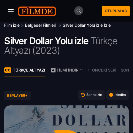
OTURUM AÇ
Film izle
>
Belgesel Filmleri
>
Silver Dollar Yolu izle İzle
Silver Dollar Yolu izle
Türkçe
Altyazı (
2023)
TÜRKÇE ALTYAZI
ÖNCEKI SERI
SONRA
FILMI İNDIR
Sonra İzle
İzledim
BEPLAYER+