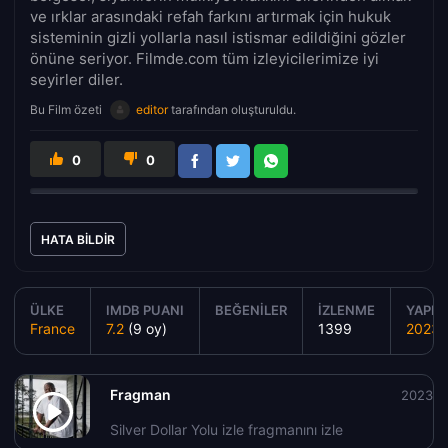
ve ırklar arasındaki refah farkını artırmak için hukuk
sisteminin gizli yollarla nasıl istismar edildiğini gözler
önüne seriyor. Filmde.com tüm izleyicilerimize iyi
seyirler diler.
Bu Film özeti
editor
tarafından oluşturuldu.
0
0
HATA BILDIR
ÜLKE
IMDB PUANI
BEĞENILER
İZLENME
YAPIM 
France
7.2
(9 oy)
1399
2023
Fragman
2023
Silver Dollar Yolu izle fragmanını izle