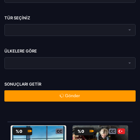
TÜR SEÇINIZ
ÜLKELERE GÖRE
SONUÇLARI GETIR
Gönder
%0
%0