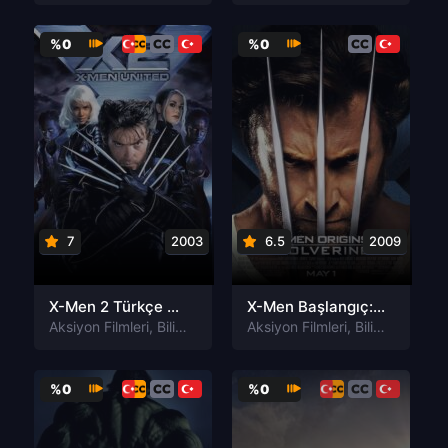
%0
%0
7
2003
6.5
2009
X-Men 2 Türkçe Dublaj izle
X-Men Başlangıç: Wolverine Türkçe Dublaj izle
Aksiyon Filmleri
,
Bilim-Kurgu Filmleri
Aksiyon Filmleri
,
Fantastik Filmleri
,
Bilim-Kurgu Filmleri
,
Macera
%0
%0