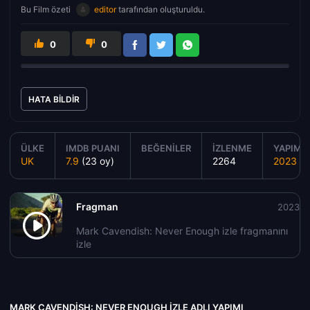
Bu Film özeti
editor
tarafından oluşturuldu.
0
0
HATA BILDIR
ÜLKE
IMDB PUANI
BEĞENILER
İZLENME
YAPIM Y
UK
7.9
(23 oy)
2264
2023
Fragman
2023
Mark Cavendish: Never Enough izle fragmanını
izle
MARK CAVENDISH: NEVER ENOUGH IZLE ADLI YAPIMI