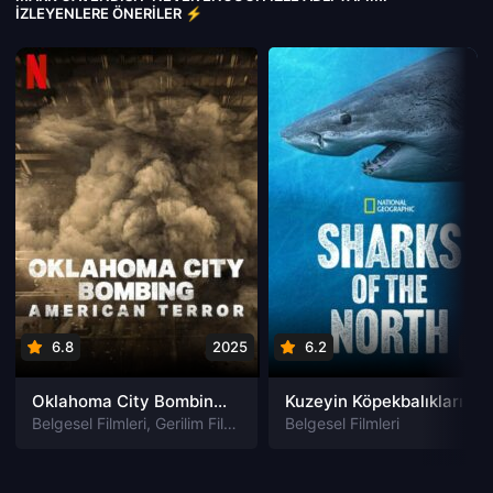
İZLEYENLERE ÖNERILER ⚡
6.8
2025
6.2
202
Oklahoma City Bombing: American Terror izle
Kuzeyin Köpekbalıkları izle
Belgesel Filmleri
,
Gerilim Filmleri
Belgesel Filmleri