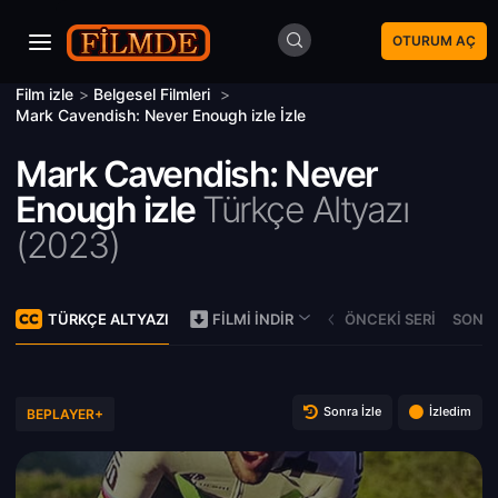
OTURUM AÇ
Film izle
>
Belgesel Filmleri
>
Mark Cavendish: Never Enough izle İzle
Mark Cavendish: Never
Enough izle
Türkçe Altyazı
(
2023)
TÜRKÇE ALTYAZI
ÖNCEKI SERI
SONRA
FILMI İNDIR
Sonra İzle
İzledim
BEPLAYER+