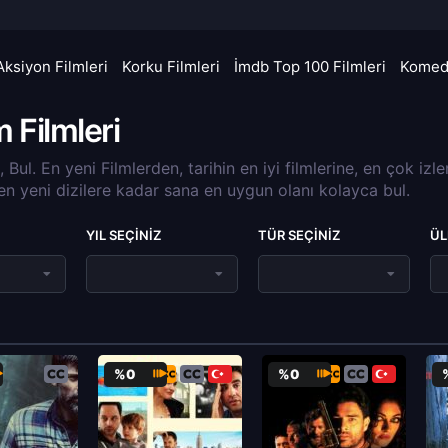
Aksiyon Filmleri
Korku Filmleri
İmdb Top 100 Filmleri
Komedi
m Filmleri
a, Bul. En yeni Filmlerden, tarihin en iyi filmlerine, en çok izl
 en yeni dizilere kadar sana en uygun olanı kolayca bul.
YIL SEÇINIZ
TÜR SEÇINIZ
ÜL
%0
%0