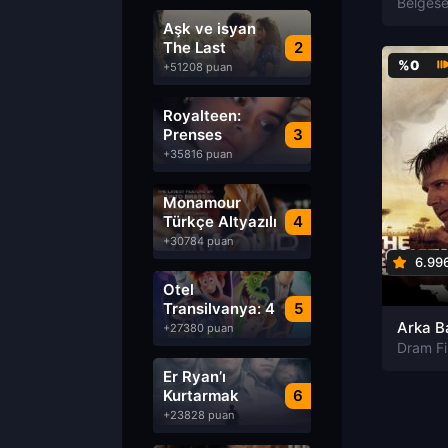
Aşk ve isyan
The Last
2
Parasido izle
%0
+51208 puan
Royalteen:
Prenses
3
Margrethe izle
+35816 puan
Monamour
Türkçe Altyazılı
4
izle
+30784 puan
6.99
Otel
Transilvanya: 4
5
Transformanya
+27380 puan
izle
Dram Fi
Er Ryan’ı
Kurtarmak
6
Saving Private
+23828 puan
Ryan Türkçe