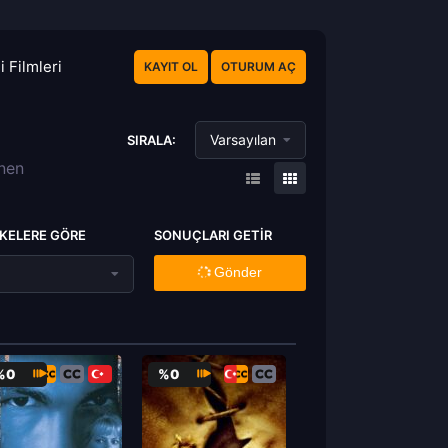
 Filmleri
KAYIT OL
OTURUM AÇ
Varsayılan
SIRALA:
enen
KELERE GÖRE
SONUÇLARI GETIR
Gönder
%0
%0