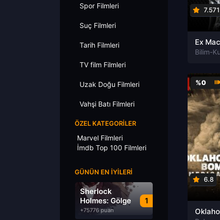
Spor Filmleri
7.571
Suç Filmleri
Tarih Filmleri
TV film Filmleri
%0
Uzak Doğu Filmleri
Vahşi Batı Filmleri
ÖZEL KATEGORILER
Marvel Filmleri
İmdb Top 100 Filmleri
GÜNÜN EN İYILERI
6.8
Sherlock
Holmes: Gölge
1
Oyunları
+75776 puan