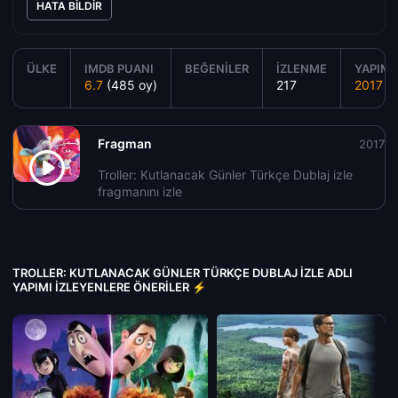
HATA BILDIR
ÜLKE
IMDB PUANI
BEĞENILER
İZLENME
YAPIM Y
6.7
(485 oy)
217
2017
Fragman
2017
Troller: Kutlanacak Günler Türkçe Dublaj izle
fragmanını izle
TROLLER: KUTLANACAK GÜNLER TÜRKÇE DUBLAJ IZLE ADLI
YAPIMI İZLEYENLERE ÖNERILER ⚡