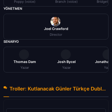
Poppy (voice)
Branch (voice)
Bridget (
YÖNETMEN
Joel Crawford
Director
SENARYO
Thomas Dam
Josh Bycel
Jonathan
Yazar
Yazar
Yaza
Troller: Kutlanacak Günler Türkçe Dublaj izle (2017) Hakkında Yorumlar