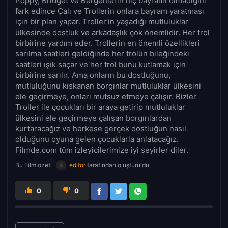
Poppy, Bridget ve Bergenlerin hiç bayramı olmadığını
fark edince Çalı ve Trollerin onlara bayram yaratması
için bir plan yapar. Troller’in yaşadığı mutluluklar
ülkesinde dostluk ve arkadaşlık çok önemlidir. Her trol
birbirine yardım eder. Trollerin en önemli özellikleri
sarılma saatleri geldiğinde her trolün bileğindeki
saatleri ışık saçar ve her trol bunu kutlamak için
birbirine sarılır. Ama onların bu dostluğunu,
mutluluğunu kıskanan borgınlar mutluluklar ülkesini
ele geçirmeye, onları mutsuz etmeye çalışır. Bizler
Troller ile çocukları bir araya getirip mutluluklar
ülkesini ele geçirmeye çalışan borgınlardan
kurtaracağız ve herkese gerçek dostluğun nasıl
olduğunu oyuna gelen çocuklarla anlatacağız.
Filmde.com tüm izleyicilerimize iyi seyirler diler.
Bu Film özeti
editor
tarafından oluşturuldu.
0
0