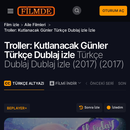
OTURUM AÇ
Film izle
>
Aile Filmleri
>
Troller: Kutlanacak Günler Türkçe Dublaj izle İzle
Troller: Kutlanacak Günler
Türkçe Dublaj izle
Türkçe
Dublaj Dublaj izle (2017) (
2017)
TÜRKÇE ALTYAZI
ÖNCEKI SERI
SONRA
FILMI İNDIR
Sonra İzle
İzledim
BEPLAYER+