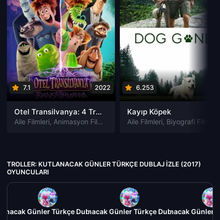
7.1
2022
6.253
202
Otel Transilvanya: 4 Transformanya izle
Kayıp Köpek
Aile Filmleri
,
Animasyon Filmleri
,
Fantastik Filmleri
Aile Filmleri
,
Biyografi Filmleri
,
Komedi Filmler
TROLLER: KUTLANACAK GÜNLER TÜRKÇE DUBLAJ IZLE (2017)
OYUNCULARI
tlanacak Günler Türkçe Dublaj izle (2017)
Troller: Kutlanacak Günler Türkçe Dublaj izle (2017)
Troller: Kutlanacak Günler T
Tro