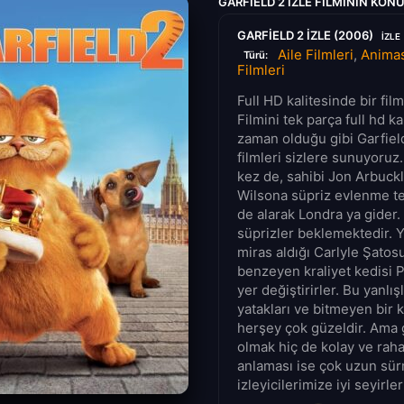
GARFIELD 2 IZLE FILMININ KON
GARFIELD 2 IZLE (2006)
IZLE
Aile Filmleri
,
Animas
Türü:
Filmleri
Full HD kalitesinde bir fi
Filmini tek parça full hd k
zaman olduğu gibi Garfield
filmleri sizlere sunuyoruz
kez de, sahibi Jon Arbuckle
Wilsona süpriz evlenme te
de alarak Londra ya gider.
süprizler beklemektedir. 
miras aldığı Carlyle Şatos
benzeyen kraliyet kedisi Pr
yer değiştirirler. Bu yanlış
yatakları ve bitmeyen bir k
herşey çok güzeldir. Ama g
olmak hiç de kolay ve raha
anlaması ise çok uzun sü
izleyicilerimize iyi seyirler