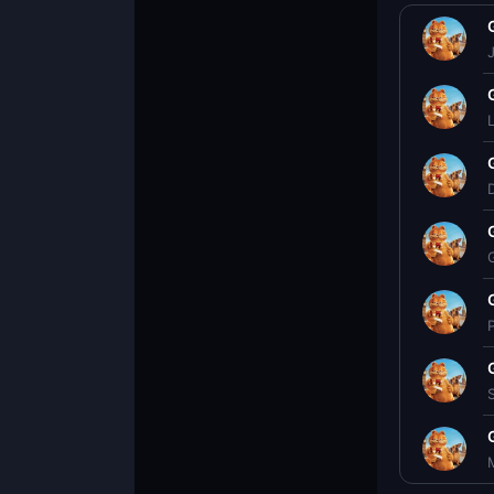
L
D
G
P