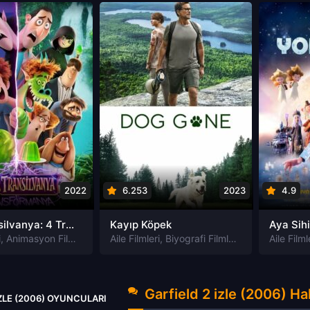
2022
6.253
2023
4.9
Otel Transilvanya: 4 Transformanya izle
Kayıp Köpek
Aya Sihi
i
,
Animasyon Filmleri
,
Fantastik Filmleri
Aile Filmleri
,
Biyografi Filmleri
,
Komedi Filmleri
,
,
Dram Filmleri
Macera Filmle
Aile Filml
,
Garfield 2 izle (2006) H
IZLE (2006) OYUNCULARI