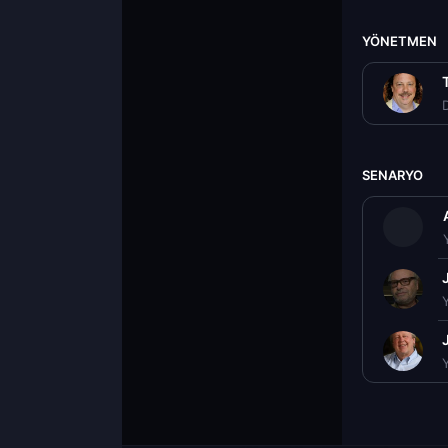
YÖNETMEN
T
D
SENARYO