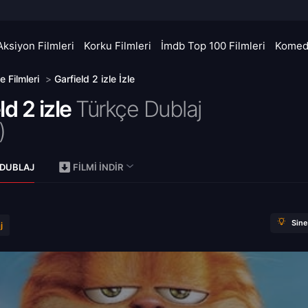
Aksiyon Filmleri
Korku Filmleri
İmdb Top 100 Filmleri
Komedi
le Filmleri
>
Garfield 2 izle İzle
ld 2 izle
Türkçe Dublaj
)
 DUBLAJ
FILMI İNDIR
Sin
j