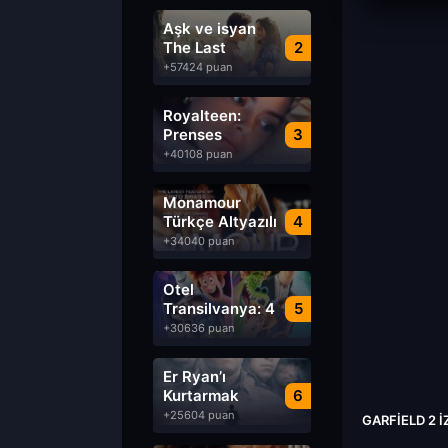
Aşk ve isyan
The Last
2
Parasido izle
+57424 puan
Royalteen:
Prenses
3
Margrethe izle
+40108 puan
Monamour
Türkçe Altyazılı
4
izle
+34040 puan
Otel
Transilvanya: 4
5
Transformanya
+30636 puan
izle
Er Ryan’ı
Kurtarmak
6
Saving Private
+25604 puan
GARFIELD 2 I
Ryan Türkçe