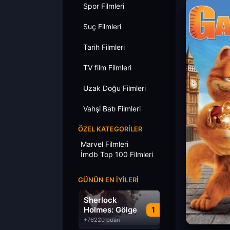
Spor Filmleri
Suç Filmleri
Tarih Filmleri
TV film Filmleri
Uzak Doğu Filmleri
Vahşi Batı Filmleri
ÖZEL KATEGORILER
Marvel Filmleri
İmdb Top 100 Filmleri
GÜNÜN EN İYILERI
Sherlock
Holmes: Gölge
1
Oyunları
+76220 puan