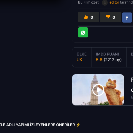
Bu Film özeti
editor
tarafınd
0
0
ÜLKE
IMDB PUANI
UK
5.6
(2212 oy)
G
ZLE ADLI YAPIMI İZLEYENLERE ÖNERILER ⚡