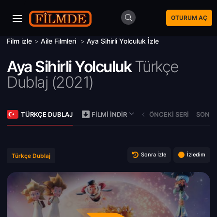
OTURUM AÇ
Film izle
>
Aile Filmleri
>
Aya Sihirli Yolculuk İzle
Aya Sihirli Yolculuk
Türkçe
Dublaj (
2021)
TÜRKÇE DUBLAJ
ÖNCEKI SERI
SONRA
FILMI İNDIR
Sonra İzle
İzledim
Türkçe Dublaj