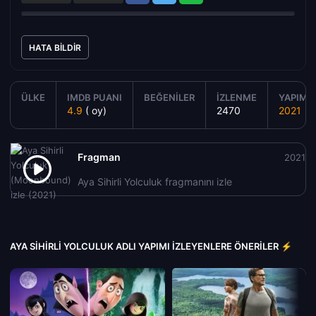
HATA BILDIR
ÜLKE
IMDB PUANI
BEĞENILER
İZLENME
YAPIM Y
4.9
( oy)
2470
2021
Fragman
2021
Aya Sihirli Yolculuk fragmanını izle
AYA SIHIRLI YOLCULUK ADLI YAPIMI İZLEYENLERE ÖNERILER ⚡