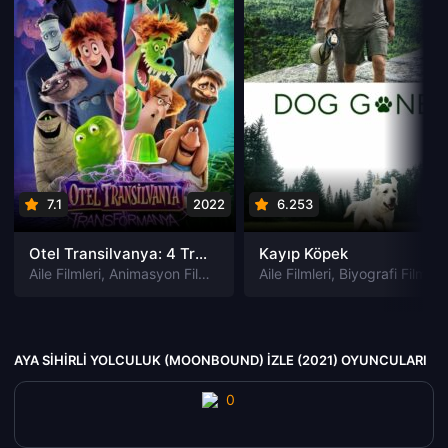
7.1
2022
6.253
202
Otel Transilvanya: 4 Transformanya izle
Kayıp Köpek
Aile Filmleri
,
Animasyon Filmleri
,
Fantastik Filmleri
Aile Filmleri
,
Biyografi Filmleri
,
Komedi Filmler
AYA SIHIRLI YOLCULUK (MOONBOUND) IZLE (2021) OYUNCULARI