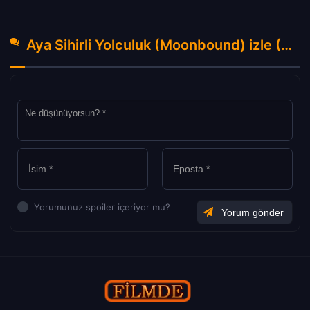
Aya Sihirli Yolculuk (Moonbound) izle (2021) Hakkında Yorumlar
Yorumunuz spoiler içeriyor mu?