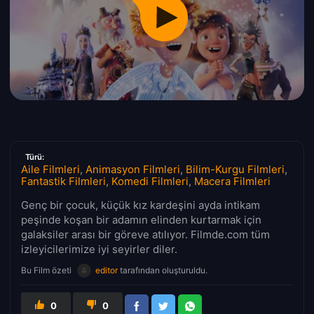
Türü:
Aile Filmleri
,
Animasyon Filmleri
,
Bilim-Kurgu Filmleri
,
Fantastik Filmleri
,
Komedi Filmleri
,
Macera Filmleri
Genç bir çocuk, küçük kız kardeşini ayda intikam
peşinde koşan bir adamın elinden kurtarmak için
galaksiler arası bir göreve atılıyor. Filmde.com tüm
izleyicilerimize iyi seyirler diler.
Bu Film özeti
editor
tarafından oluşturuldu.
0
0