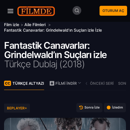
OTURUM AÇ
Film izle
>
Aile Filmleri
>
Fantastik Canavarlar: Grindelwald’ın Suçları izle İzle
Fantastik Canavarlar:
Grindelwald’ın Suçları izle
Türkçe Dublaj (
2018)
TÜRKÇE ALTYAZI
ÖNCEKI SERI
SONRA
FILMI İNDIR
Sonra İzle
İzledim
BEPLAYER+