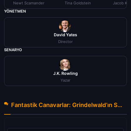
Newt Scamander
Tina Goldstein
Jacob Kow
YÖNETMEN
David Yates
Director
SENARYO
J.K. Rowling
Yazar
Fantastik Canavarlar: Grindelwald’ın Suçları izle (2018) Hakkında Yorumlar