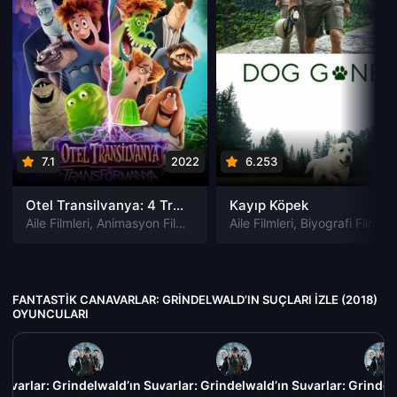
7.1
2022
6.253
202
Otel Transilvanya: 4 Transformanya izle
Kayıp Köpek
Aile Filmleri
,
Animasyon Filmleri
,
Fantastik Filmleri
Aile Filmleri
,
Biyografi Filmleri
,
Komedi Filmler
FANTASTIK CANAVARLAR: GRINDELWALD’IN SUÇLARI IZLE (2018)
OYUNCULARI
avarlar: Grindelwald’ın Suçları izle (2018)
Fantastik Canavarlar: Grindelwald’ın Suçları izle (2018
Fantastik Canavarlar: Grindelw
Fanta