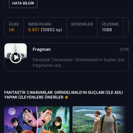
HATA BILDIR
ÜLKE
IMDB PUANI
BEĞENILER
İZLENME
YA
UK
6.851
(10902 oy)
1088
20
Fragman
2018
Fantastik Canavarlar: Grindelwald’ın Suçları izle
fragmanını izle
FANTASTIK CANAVARLAR: GRINDELWALD’IN SUÇLARI IZLE ADLI
YAPIMI İZLEYENLERE ÖNERILER ⚡