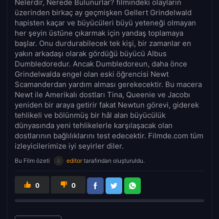
Nelerdir, Nerede Bulunurlar? filmindeki olayların
üzerinden birkaç ay geçmişken Gellert Grindelwald
hapisten kaçar ve büyücüleri büyü yeteneği olmayan
her şeyin üstüne çıkarmak için yandaş toplamaya
başlar. Onu durdurabilecek tek kişi, bir zamanlar en
yakın arkadaşı olarak gördüğü büyücü Albus
Dumbledoredur. Ancak Dumbledoreun, daha önce
Grindelwalda engel olan eski öğrencisi Newt
Scamanderdan yardım alması gerekecektir. Bu macera
Newt ile Amerikalı dostları Tina, Queenie ve Jacobı
yeniden bir araya getirir fakat Newtun görevi, giderek
tehlikeli ve bölünmüş bir hâl alan büyücülük
dünyasında yeni tehlikelerle karşılaşacak olan
dostlarının bağlılıklarını test edecektir. Filmde.com tüm
izleyicilerimize iyi seyirler diler.
Bu Film özeti
editor
tarafından oluşturuldu.
0
0