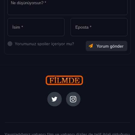
Yorumunuz spoiler içeriyor mu?
Yayınladığımız yabancı film ve yabancı diziler de telif ihlali olduğunu