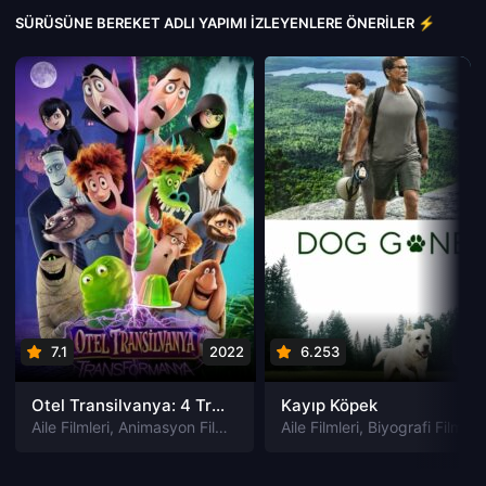
SÜRÜSÜNE BEREKET ADLI YAPIMI İZLEYENLERE ÖNERILER ⚡
7.1
2022
6.253
202
Otel Transilvanya: 4 Transformanya izle
Kayıp Köpek
Aile Filmleri
,
Animasyon Filmleri
,
Fantastik Filmleri
Aile Filmleri
,
Biyografi Filmleri
,
Komedi Filmler