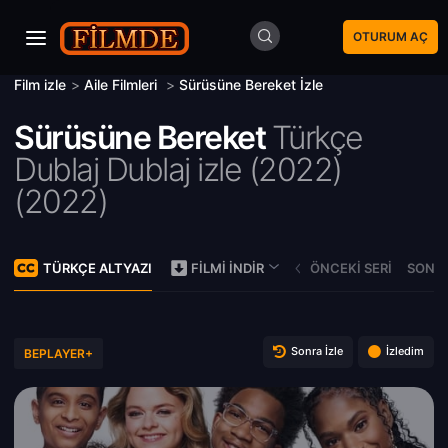
OTURUM AÇ
Film izle
>
Aile Filmleri
>
Sürüsüne Bereket İzle
Sürüsüne Bereket
Türkçe
Dublaj Dublaj izle (2022)
(
2022)
TÜRKÇE ALTYAZI
ÖNCEKI SERI
SONRA
FILMI İNDIR
Sonra İzle
İzledim
BEPLAYER+