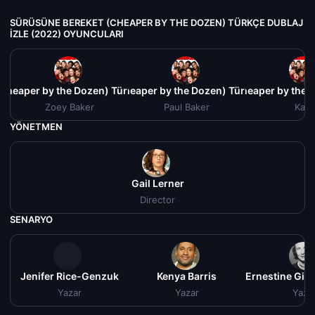
SÜRÜSÜNE BEREKET (CHEAPER BY THE DOZEN) TÜRKÇE DUBLAJ
IZLE (2022) OYUNCULARI
Cheaper by the Dozen) Türkçe Dublaj izle (2022)
Sürüsüne Bereket (Cheaper by the Dozen) Türkçe Dublaj izle
Sürüsüne Bereket (Cheaper by the D
Sürüsüne Be
Zoey Baker
Paul Baker
Kate
YÖNETMEN
Gail Lerner
Director
SENARYO
Jenifer Rice-Genzuk
Kenya Barris
Ernestine Gilb
Yazar
Yazar
Yaza