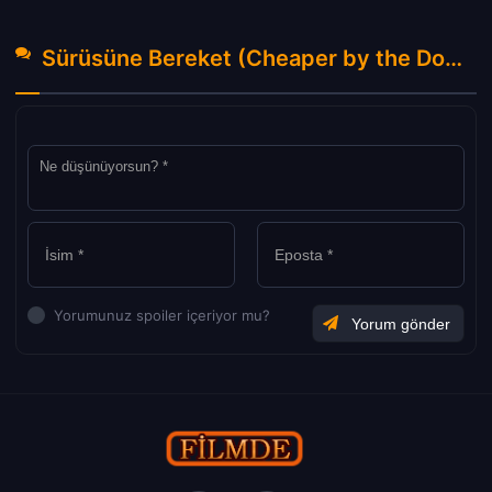
Sürüsüne Bereket (Cheaper by the Dozen) Türkçe Dublaj izle (2022) Hakkında Yorumlar
Yorumunuz spoiler içeriyor mu?