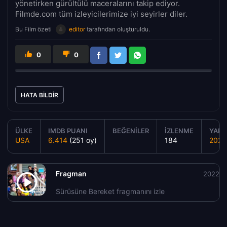
yönetirken gürültülü maceralarını takip ediyor.
Filmde.com tüm izleyicilerimize iyi seyirler diler.
Bu Film özeti
editor
tarafından oluşturuldu.
0
0
HATA BILDIR
ÜLKE
IMDB PUANI
BEĞENILER
İZLENME
YAPIM
USA
6.414
(251 oy)
184
2022
Fragman
2022
Sürüsüne Bereket fragmanını izle