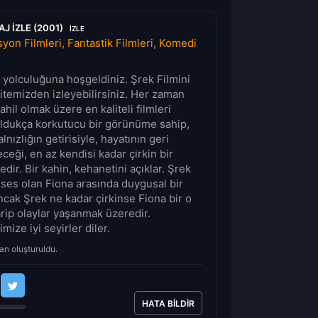
J IZLE (2001)
IZLE
yon Filmleri
,
Fantastik Filmleri
,
Komedi
lm yolculuğuna hoşgeldiniz. Şrek Filmini
sitemizden izleyebilirsiniz. Her zaman
ahil olmak üzere en kaliteli filmleri
oldukça korkutucu bir görünüme sahip,
alnızlığın getirisiyle, hayatının geri
ceği, en az kendisi kadar çirkin bir
dir. Bir kahin, kehanetini açıklar. Şrek
enses olan Fiona arasında duygusal bir
Ancak Şrek ne kadar çirkinse Fiona bir o
rip olaylar yaşanmak üzeredir.
mize iyi seyirler diler.
an oluşturuldu.
HATA BILDIR