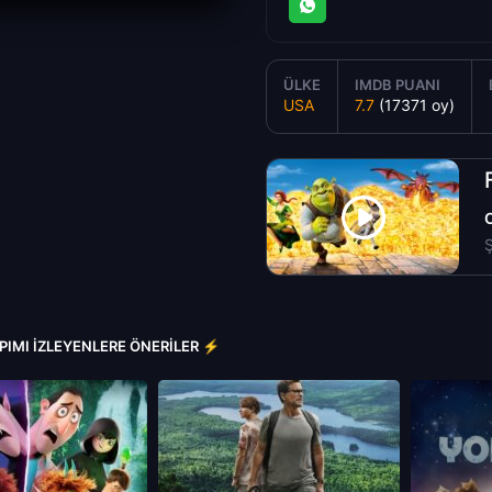
ÜLKE
IMDB PUANI
USA
7.7
(17371 oy)
Ş
APIMI İZLEYENLERE ÖNERILER ⚡