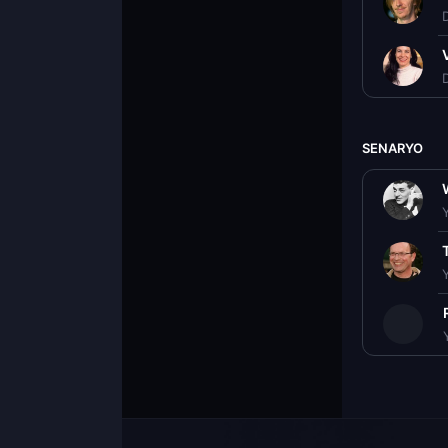
D
D
SENARYO
T