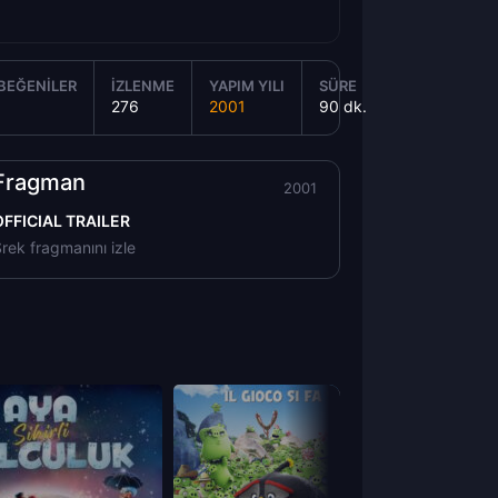
BEĞENILER
İZLENME
YAPIM YILI
SÜRE
276
2001
90 dk.
Fragman
2001
OFFICIAL TRAILER
rek fragmanını izle