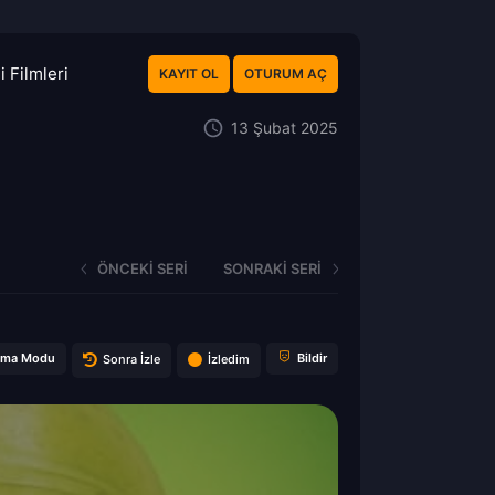
 Filmleri
KAYIT OL
OTURUM AÇ
13 Şubat 2025
ÖNCEKI SERI
SONRAKI SERI
ema Modu
Bildir
Sonra İzle
İzledim