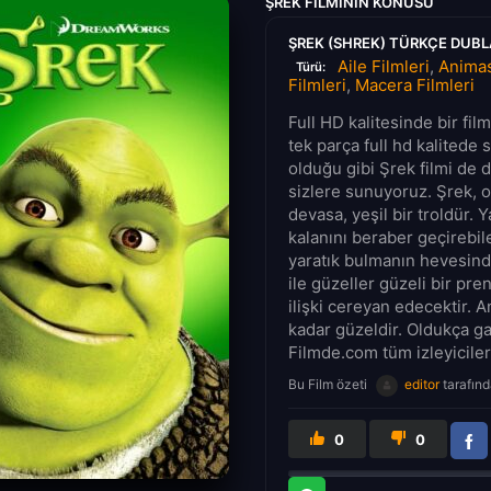
ŞREK FILMININ KONUSU
ŞREK (SHREK) TÜRKÇE DUBLA
Aile Filmleri
,
Animas
Türü:
Filmleri
,
Macera Filmleri
Full HD kalitesinde bir fi
tek parça full hd kalitede 
olduğu gibi Şrek filmi de d
sizlere sunuyoruz. Şrek, 
devasa, yeşil bir troldür. Y
kalanını beraber geçirebile
yaratık bulmanın hevesinde
ile güzeller güzeli bir pr
ilişki cereyan edecektir. 
kadar güzeldir. Oldukça ga
Filmde.com tüm izleyicileri
Bu Film özeti
editor
tarafınd
0
0