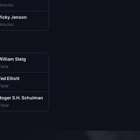
irector
Vicky Jenson
irector
William Steig
Yazar
ed Elliott
Yazar
Roger S.H. Schulman
Yazar