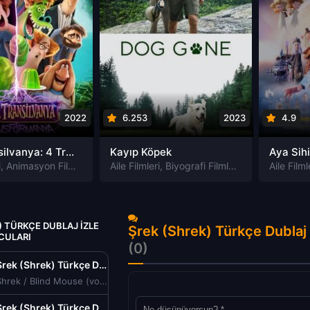
2022
6.253
2023
4.9
Otel Transilvanya: 4 Transformanya izle
Kayıp Köpek
Aya Sihi
i
,
Animasyon Filmleri
,
Fantastik Filmleri
Aile Filmleri
,
Biyografi Filmleri
,
Komedi Filmleri
,
,
Dram Filmleri
Macera Filmle
Aile Filml
,
) TÜRKÇE DUBLAJ IZLE
Şrek (Shrek) Türkçe Dublaj
CULARI
(0)
Şrek (Shrek) Türkçe Dublaj izle (2001)
Shrek / Blind Mouse (voice)
Şrek (Shrek) Türkçe Dublaj izle (2001)