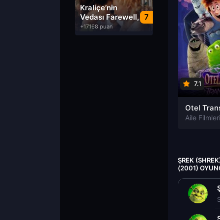
Dublaj izle
Kraliçe’nin
Vedası Farewell,
7
My Queen izle
+17168 puan
7.1
Aile Filmler
ŞREK (SHREK
(2001) OYUN