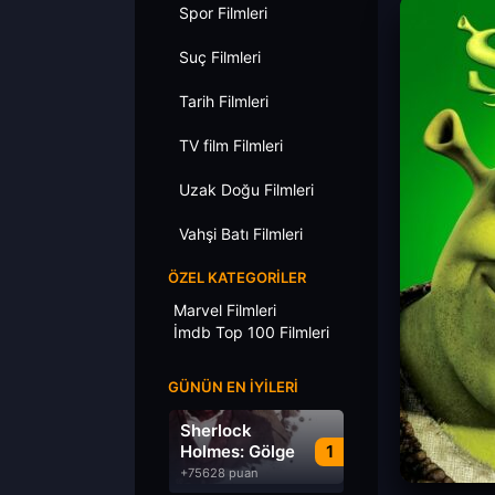
Spor Filmleri
Suç Filmleri
Tarih Filmleri
TV film Filmleri
Uzak Doğu Filmleri
Vahşi Batı Filmleri
ÖZEL KATEGORILER
Marvel Filmleri
İmdb Top 100 Filmleri
GÜNÜN EN İYILERI
Sherlock
Holmes: Gölge
1
Oyunları
+75628 puan