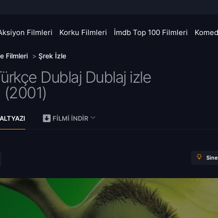
Aksiyon Filmleri
Korku Filmleri
İmdb Top 100 Filmleri
Komedi
le Filmleri
>
Şrek İzle
ürkçe Dublaj Dublaj izle
 (
2001)
ALTYAZI
FILMI İNDIR
Sin