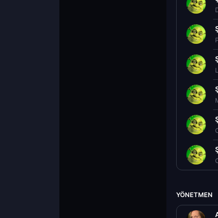
P
YÖNETMEN