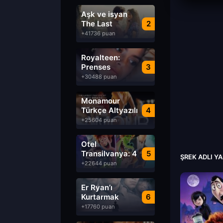
Aşk ve isyan
The Last
2
Parasido izle
+41736 puan
Royalteen:
Prenses
3
Margrethe izle
+30488 puan
Monamour
Türkçe Altyazılı
4
izle
+25604 puan
Otel
Transilvanya: 4
5
ŞREK ADLI Y
Transformanya
+22644 puan
izle
Er Ryan’ı
Kurtarmak
6
Saving Private
+17760 puan
Ryan Türkçe