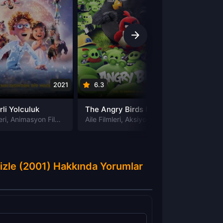
2021
6.3
2016
6.6
rli Yolculuk
The Angry Birds Movie izle
ri
eri
Macera Filmleri
,
Animasyon Filmleri
,
Bilim-Kurgu Filmleri
Aile Filmleri
,
Aksiyon Filmleri
,
Fantastik Filmleri
,
Animasyon Fil
,
Komedi 
Aile Fil
 izle (2001) Hakkında Yorumlar