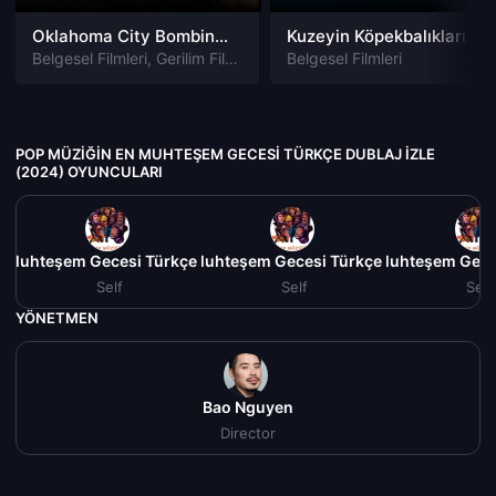
Oklahoma City Bombing: American Terror izle
Kuzeyin Köpekbalıkları izle
Belgesel Filmleri
,
Gerilim Filmleri
Belgesel Filmleri
POP MÜZIĞIN EN MUHTEŞEM GECESI TÜRKÇE DUBLAJ IZLE
(2024) OYUNCULARI
 Muhteşem Gecesi Türkçe Dublaj izle (2024)
Pop Müziğin En Muhteşem Gecesi Türkçe Dublaj izle (20
Pop Müziğin En Muhteşem Gecesi
Pop Müz
Self
Self
Self
YÖNETMEN
Bao Nguyen
Director