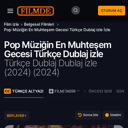
OTURUM AÇ
Film izle
>
Belgesel Filmleri
>
Pop Müziğin En Muhteşem Gecesi Türkçe Dublaj izle İzle
Pop Müziğin En Muhteşem
Gecesi Türkçe Dublaj izle
Türkçe Dublaj Dublaj izle
(2024) (
2024)
TÜRKÇE ALTYAZI
ÖNCEKI SERI
SONRA
FILMI İNDIR
Sonra İzle
İzledim
BEPLAYER+