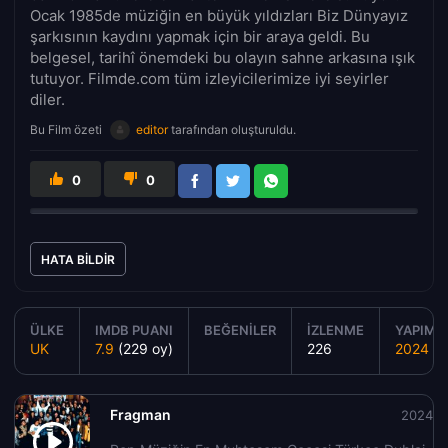
Ocak 1985de müziğin en büyük yıldızları Biz Dünyayız
şarkısının kaydını yapmak için bir araya geldi. Bu
belgesel, tarihî önemdeki bu olayın sahne arkasına ışık
tutuyor. Filmde.com tüm izleyicilerimize iyi seyirler
diler.
Bu Film özeti
editor
tarafından oluşturuldu.
0
0
HATA BILDIR
ÜLKE
IMDB PUANI
BEĞENILER
İZLENME
YAPIM Y
UK
7.9
(229 oy)
226
2024
Fragman
2024