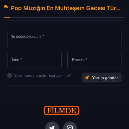
Pop Müziğin En Muhteşem Gecesi Türkçe Dublaj izle (2024) Hakkında Yorumlar
Yorumunuz spoiler içeriyor mu?