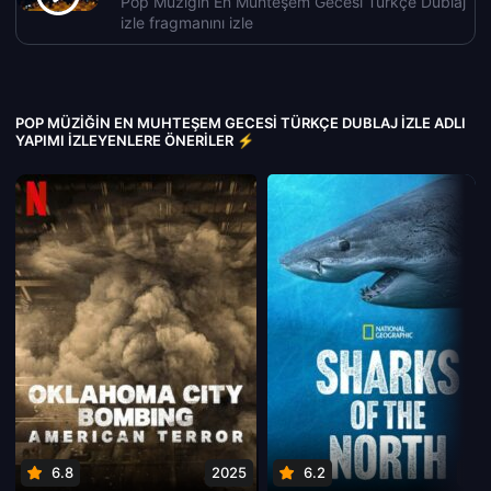
Pop Müziğin En Muhteşem Gecesi Türkçe Dublaj
izle fragmanını izle
POP MÜZIĞIN EN MUHTEŞEM GECESI TÜRKÇE DUBLAJ IZLE ADLI
YAPIMI İZLEYENLERE ÖNERILER ⚡
6.8
2025
6.2
202