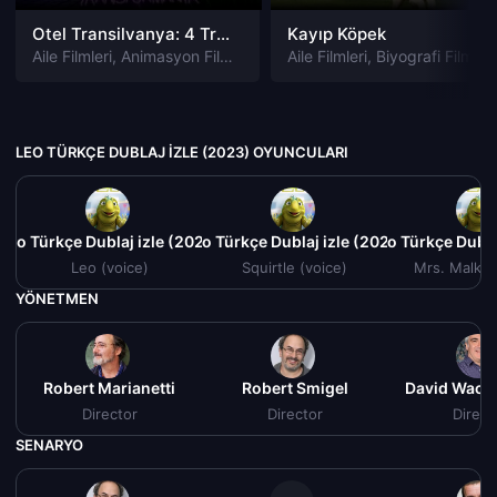
Otel Transilvanya: 4 Transformanya izle
Kayıp Köpek
Aile Filmleri
,
Animasyon Filmleri
,
Fantastik Filmleri
Aile Filmleri
,
Biyografi Filmleri
,
Komedi Filmler
LEO TÜRKÇE DUBLAJ IZLE (2023) OYUNCULARI
Leo Türkçe Dublaj izle (2023)
Leo Türkçe Dublaj izle (2023)
Leo Türkçe Dubla
Leo (voice)
Squirtle (voice)
Mrs. Malkin
YÖNETMEN
Robert Marianetti
Robert Smigel
David Wach
Director
Director
Direct
SENARYO