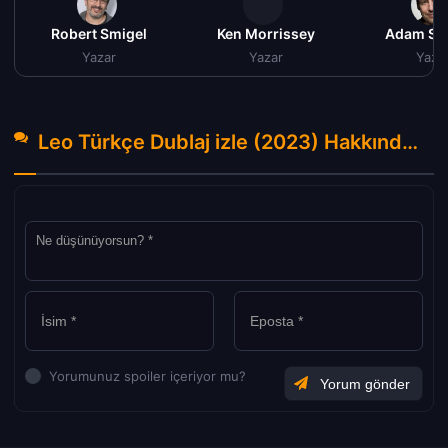
Robert Smigel
Ken Morrissey
Adam Sa
Yazar
Yazar
Yaza
Leo Türkçe Dublaj izle (2023) Hakkında Yorumlar
Yorumunuz spoiler içeriyor mu?