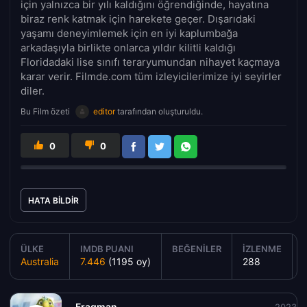
için yalnızca bir yılı kaldığını öğrendiğinde, hayatına
biraz renk katmak için harekete geçer. Dışarıdaki
yaşamı deneyimlemek için en iyi kaplumbağa
arkadaşıyla birlikte onlarca yıldır kilitli kaldığı
Floridadaki lise sınıfı teraryumundan nihayet kaçmaya
karar verir. Filmde.com tüm izleyicilerimize iyi seyirler
diler.
Bu Film özeti
editor
tarafından oluşturuldu.
0
0
HATA BILDIR
ÜLKE
IMDB PUANI
BEĞENILER
İZLENME
Australia
7.446
(1195 oy)
288
Fragman