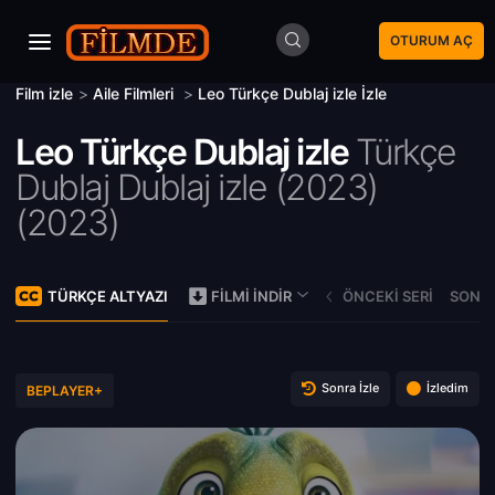
OTURUM AÇ
Film izle
>
Aile Filmleri
>
Leo Türkçe Dublaj izle İzle
Leo Türkçe Dublaj izle
Türkçe
Dublaj Dublaj izle (2023)
(
2023)
TÜRKÇE ALTYAZI
ÖNCEKI SERI
SONRA
FILMI İNDIR
Sonra İzle
İzledim
BEPLAYER+