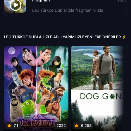
2023
Leo Türkçe Dublaj izle fragmanını izle
LEO TÜRKÇE DUBLAJ IZLE ADLI YAPIMI İZLEYENLERE ÖNERILER ⚡
7.1
2022
6.253
202