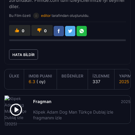
zorundadır. Filmde.com tüm izleyicilerimize iyi seyirler
diler.
Bu Film özeti
editor
tarafından oluşturuldu.
0
0
HATA BILDIR
ÜLKE
IMDB PUANI
BEĞENILER
İZLENME
YAPIM Y
6.3
( oy)
337
2025
Fragman
2025
Köpek Adam Dog Man Türkçe Dublaj izle
fragmanını izle