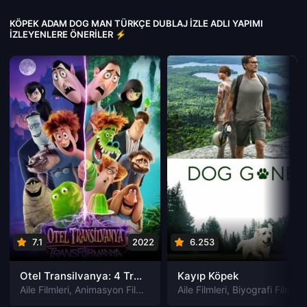
KÖPEK ADAM DOG MAN TÜRKÇE DUBLAJ IZLE ADLI YAPIMI
İZLEYENLERE ÖNERILER ⚡
7.1
2022
6.253
202
Otel Transilvanya: 4 Transformanya izle
Kayıp Köpek
Aile Filmleri
,
Animasyon Filmleri
,
Fantastik Filmleri
Aile Filmleri
,
Biyografi Filmleri
,
Komedi Filmler