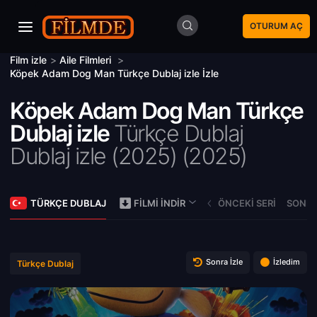
OTURUM AÇ
Film izle
>
Aile Filmleri
>
Köpek Adam Dog Man Türkçe Dublaj izle İzle
Köpek Adam Dog Man Türkçe
Dublaj izle
Türkçe Dublaj
Dublaj izle (2025) (
2025)
TÜRKÇE DUBLAJ
ÖNCEKI SERI
SONRA
FILMI İNDIR
Sonra İzle
İzledim
Türkçe Dublaj