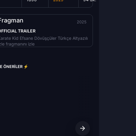
Fragman
2025
OFFICIAL TRAILER
arate Kid Efsane Dövüşçüler Türkçe Altyazılı
zle fragmanını izle
RE ÖNERILER ⚡