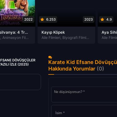
2022
6.253
2023
4.9
Otel Transilvanya: 4 Transformanya izle
Kayıp Köpek
Aya Sihi
i
,
Animasyon Filmleri
,
Fantastik Filmleri
Aile Filmleri
,
Biyografi Filmleri
,
Komedi Filmleri
,
,
Dram Filmleri
Macera Filmle
Aile Filml
,
 EFSANE DÖVÜŞÇÜLER
Karate Kid Efsane Dövüşçüle
ZILI IZLE (2025)
Hakkında Yorumlar
(0)