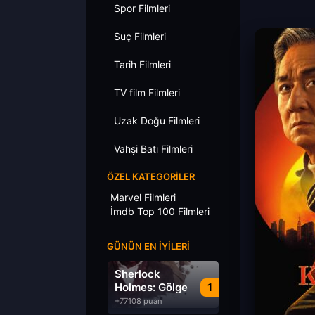
Spor Filmleri
Suç Filmleri
Tarih Filmleri
TV film Filmleri
Uzak Doğu Filmleri
Vahşi Batı Filmleri
ÖZEL KATEGORILER
Marvel Filmleri
İmdb Top 100 Filmleri
GÜNÜN EN İYILERI
Sherlock
Holmes: Gölge
1
Oyunları
+77108 puan