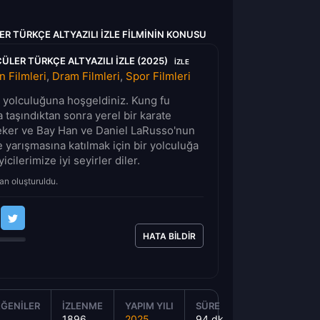
R TÜRKÇE ALTYAZILI IZLE FILMININ KONUSU
ÜLER TÜRKÇE ALTYAZILI IZLE (2025)
IZLE
n Filmleri
,
Dram Filmleri
,
Spor Filmleri
lm yolculuğuna hoşgeldiniz. Kung fu
 taşındıktan sonra yerel bir karate
eker ve Bay Han ve Daniel LaRusso'nun
 yarışmasına katılmak için bir yolculuğa
cilerimize iyi seyirler diler.
an oluşturuldu.
HATA BILDIR
ĞENILER
İZLENME
YAPIM YILI
SÜRE
1896
2025
94 dk.