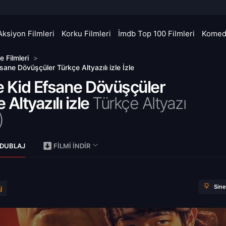
Aksiyon Filmleri
Korku Filmleri
İmdb Top 100 Filmleri
Komedi
le Filmleri
>
sane Dövüşçüler Türkçe Altyazılı izle İzle
e Kid Efsane Dövüşçüler
 Altyazılı izle
Türkçe Altyazı
)
 DUBLAJ
FILMI İNDIR
Sin
j