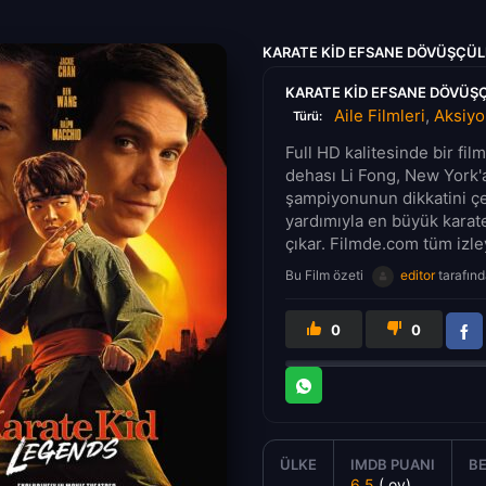
KARATE KID EFSANE DÖVÜŞÇÜLE
KARATE KID EFSANE DÖVÜŞÇ
Aile Filmleri
,
Aksiyo
Türü:
Full HD kalitesinde bir fi
dehası Li Fong, New York'a
şampiyonunun dikkatini ç
yardımıyla en büyük karate
çıkar. Filmde.com tüm izleyi
Bu Film özeti
editor
tarafınd
0
0
ÜLKE
IMDB PUANI
BE
6.5
( oy)