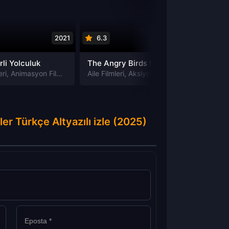
2021
6.3
2016
6.6
rli Yolculuk
The Angry Birds Movie izle
ri
eri
Macera Filmleri
,
Animasyon Filmleri
,
Bilim-Kurgu Filmleri
Aile Filmleri
,
Aksiyon Filmleri
,
Fantastik Filmleri
,
Animasyon Fil
,
Komedi 
Aile Fil
r Türkçe Altyazılı izle (2025)