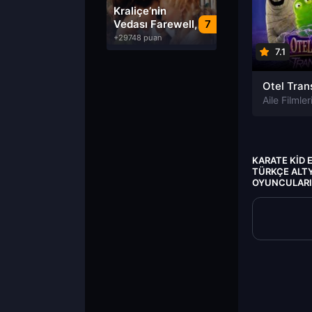
Dublaj izle
Kraliçe’nin
Vedası Farewell,
7
My Queen izle
+29748 puan
7.1
Aile Filmler
KARATE KID
TÜRKÇE ALTYA
OYUNCULARI