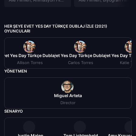
HER ŞEYE EVET YES DAY TÜRKÇE DUBLAJ IZLE (2021)
OYUNCULARI
Evet Yes Day Türkçe Dublaj izle (2021)
Her Şeye Evet Yes Day Türkçe Dublaj izle (2021)
Her Şeye Evet Yes Day Tür
H
Allison Torres
Carlos Torres
Katie To
YÖNETMEN
Miguel Arteta
Director
SENARYO
Justin Malen
Tom Lichtenheld
Amy Krouse 