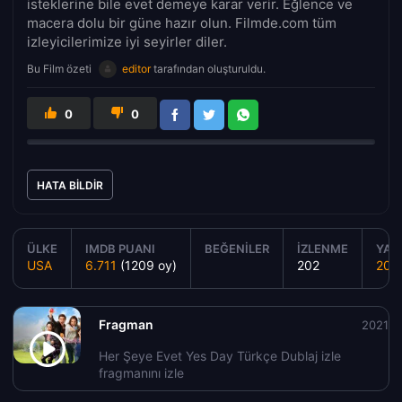
isteklerine bile evet demeye karar verir. Eğlence ve
macera dolu bir güne hazır olun. Filmde.com tüm
izleyicilerimize iyi seyirler diler.
Bu Film özeti
editor
tarafından oluşturuldu.
0
0
HATA BILDIR
ÜLKE
IMDB PUANI
BEĞENILER
İZLENME
YAPI
USA
6.711
(1209 oy)
202
202
Fragman
2021
Her Şeye Evet Yes Day Türkçe Dublaj izle
fragmanını izle