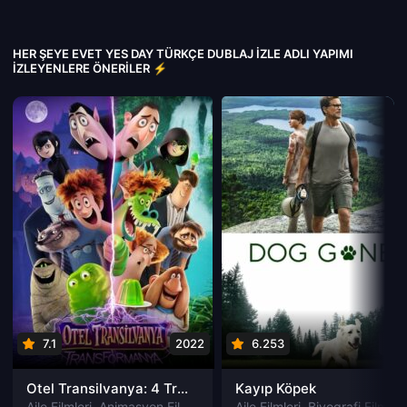
HER ŞEYE EVET YES DAY TÜRKÇE DUBLAJ IZLE ADLI YAPIMI
İZLEYENLERE ÖNERILER ⚡
7.1
2022
6.253
202
Otel Transilvanya: 4 Transformanya izle
Kayıp Köpek
Aile Filmleri
,
Animasyon Filmleri
,
Fantastik Filmleri
Aile Filmleri
,
Biyografi Filmleri
,
Komedi Filmler