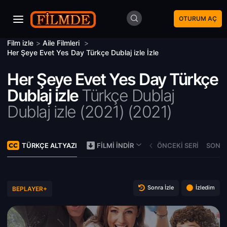
OTURUM AÇ
Film izle
>
Aile Filmleri
>
Her Şeye Evet Yes Day Türkçe Dublaj izle İzle
Her Şeye Evet Yes Day Türkçe
Dublaj izle
Türkçe Dublaj
Dublaj izle (2021) (
2021)
TÜRKÇE ALTYAZI
ÖNCEKI SERI
SONRA
FILMI İNDIR
Sonra İzle
İzledim
BEPLAYER+