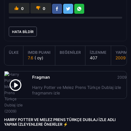
0
0
HATA BILDIR
ÜLKE
IMDB PUANI
BEĞENILER
İZLENME
YAPIM Y
7.6
( oy)
407
2009
Fragman
2009
Harry Potter ve Melez Prens Türkçe Dublaj izle
fragmanını izle
HARRY POTTER VE MELEZ PRENS TÜRKÇE DUBLAJ IZLE ADLI
YAPIMI İZLEYENLERE ÖNERILER ⚡