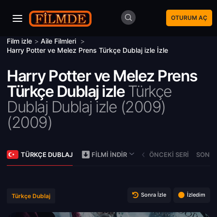
OTURUM AÇ
Film izle
>
Aile Filmleri
>
Harry Potter ve Melez Prens Türkçe Dublaj izle İzle
Harry Potter ve Melez Prens
Türkçe Dublaj izle
Türkçe
Dublaj Dublaj izle (2009)
(
2009)
TÜRKÇE DUBLAJ
ÖNCEKI SERI
SONRA
FILMI İNDIR
Sonra İzle
İzledim
Türkçe Dublaj