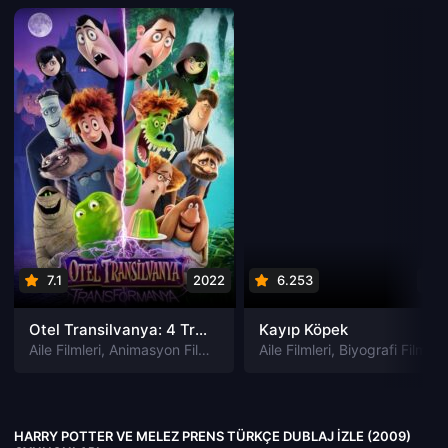
7.1
2022
6.253
202
Otel Transilvanya: 4 Transformanya izle
Kayıp Köpek
Aile Filmleri
,
Animasyon Filmleri
,
Fantastik Filmleri
Aile Filmleri
,
Biyografi Filmleri
,
Komedi Filmler
HARRY POTTER VE MELEZ PRENS TÜRKÇE DUBLAJ IZLE (2009)