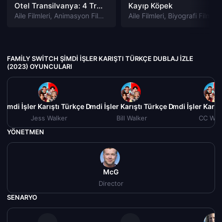
Otel Transilvanya: 4 Transformanya izle
Kayıp Köpek
Aile Filmleri
,
Animasyon Filmleri
,
Fantastik Filmleri
Aile Filmleri
,
Biyografi Filmleri
,
Komedi Filmler
FAMILY SWITCH ŞIMDI İŞLER KARIŞTI TÜRKÇE DUBLAJ IZLE
(2023) OYUNCULARI
Şimdi İşler Karıştı Türkçe Dublaj izle (2023)
Family Switch Şimdi İşler Karıştı Türkçe Dublaj izle (20
Family Switch Şimdi İşler Karış
Family
Jess Walker
Bill Walker
CC Wal
YÖNETMEN
McG
Director
SENARYO