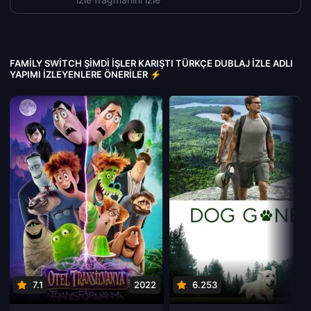
FAMILY SWITCH ŞIMDI İŞLER KARIŞTI TÜRKÇE DUBLAJ IZLE ADLI
YAPIMI İZLEYENLERE ÖNERILER ⚡
7.1
2022
6.253
202