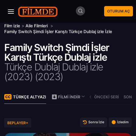
OTURUM AÇ
Film izle
>
Aile Filmleri
>
Family Switch Şimdi İşler Karıştı Türkçe Dublaj izle İzle
Family Switch Şimdi İşler
Karıştı Türkçe Dublaj izle
Türkçe Dublaj Dublaj izle
(2023) (
2023)
TÜRKÇE ALTYAZI
ÖNCEKI SERI
SONRA
FILMI İNDIR
Sonra İzle
İzledim
BEPLAYER+