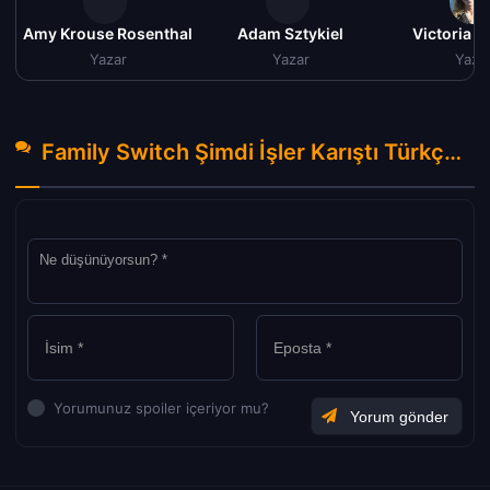
Amy Krouse Rosenthal
Adam Sztykiel
Victoria S
Yazar
Yazar
Yaza
Family Switch Şimdi İşler Karıştı Türkçe Dublaj izle (2023) Hakkında Yorumlar
Yorumunuz spoiler içeriyor mu?