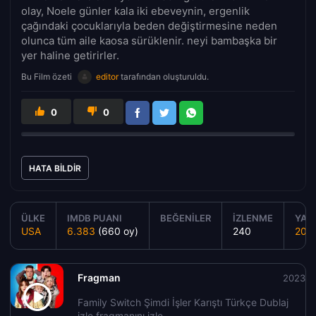
olay, Noele günler kala iki ebeveynin, ergenlik
çağındaki çocuklarıyla beden değiştirmesine neden
olunca tüm aile kaosa sürüklenir. neyi bambaşka bir
yer haline getirirler.
Bu Film özeti
editor
tarafından oluşturuldu.
0
0
HATA BILDIR
ÜLKE
IMDB PUANI
BEĞENILER
İZLENME
YAPI
USA
6.383
(660 oy)
240
202
Fragman
2023
Family Switch Şimdi İşler Karıştı Türkçe Dublaj
izle fragmanını izle