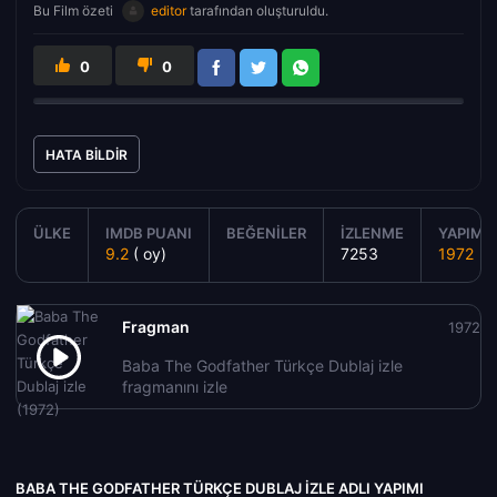
Bu Film özeti
editor
tarafından oluşturuldu.
0
0
HATA BILDIR
ÜLKE
IMDB PUANI
BEĞENILER
İZLENME
YAPIM Y
9.2
( oy)
7253
1972
Fragman
1972
Baba The Godfather Türkçe Dublaj izle
fragmanını izle
BABA THE GODFATHER TÜRKÇE DUBLAJ IZLE ADLI YAPIMI