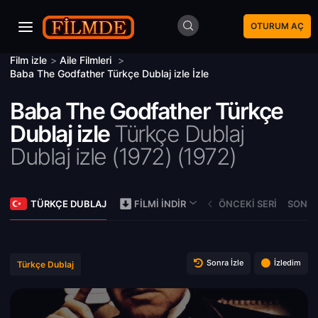
OTURUM AÇ
Film izle
>
Aile Filmleri
>
Baba The Godfather Türkçe Dublaj izle İzle
Baba The Godfather Türkçe
Dublaj izle
Türkçe Dublaj
Dublaj izle (1972) (
1972)
TÜRKÇE DUBLAJ
ÖNCEKI SERI
SONRA
FILMI İNDIR
Sonra İzle
İzledim
Türkçe Dublaj