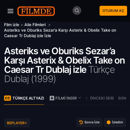
OTURUM AÇ
Film izle
>
Aile Filmleri
>
Asteriks ve Oburiks Sezar’a Karşı Asterix & Obelix Take on
Caesar Tr Dublaj izle İzle
Asteriks ve Oburiks Sezar’a
Karşı Asterix & Obelix Take on
Caesar Tr Dublaj izle
Türkçe
Dublaj (
1999)
TÜRKÇE ALTYAZI
ÖNCEKI SERI
SONRA
FILMI İNDIR
Sonra İzle
İzledim
BEPLAYER+