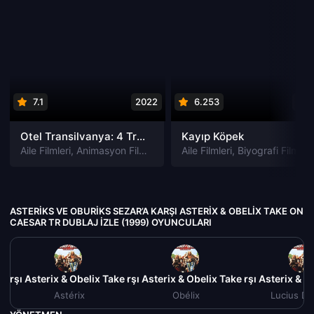
7.1
2022
6.253
202
Otel Transilvanya: 4 Transformanya izle
Kayıp Köpek
Aile Filmleri
,
Animasyon Filmleri
,
Fantastik Filmleri
Aile Filmleri
,
Biyografi Filmleri
,
Komedi Filmler
ASTERIKS VE OBURIKS SEZAR’A KARŞI ASTERIX & OBELIX TAKE ON
CAESAR TR DUBLAJ IZLE (1999) OYUNCULARI
Karşı Asterix & Obelix Take on Caesar Tr Dublaj izle (1999)
eriks ve Oburiks Sezar’a Karşı Asterix & Obelix Take on Caesar Tr D
Asteriks ve Oburiks Sezar’a Karşı Asterix & O
Asteriks ve Oburiks 
Astérix
Obélix
Lucius De