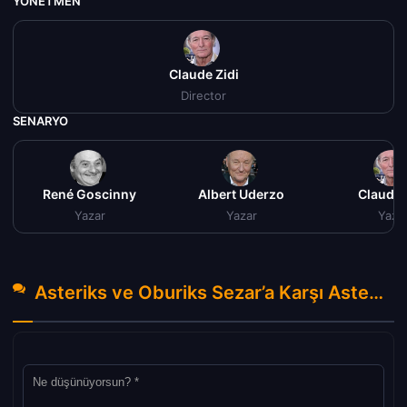
YÖNETMEN
Claude Zidi
Director
SENARYO
René Goscinny
Albert Uderzo
Claude 
Yazar
Yazar
Yaza
Asteriks ve Oburiks Sezar’a Karşı Asterix & Obelix Take on Caesar Tr Dublaj izle (1999) Hakkında Yorumlar