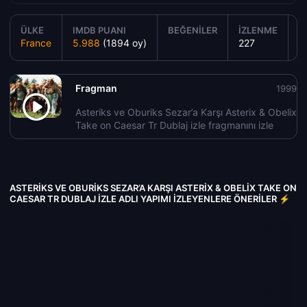
ÜLKE
IMDB PUANI
BEĞENILER
İZLENME
Y
France
5.988
(1894 oy)
227
1
Fragman
1999
Asteriks ve Oburiks Sezar’a Karşı Asterix & Obelix
Take on Caesar Tr Dublaj izle fragmanını izle
ASTERIKS VE OBURIKS SEZAR’A KARŞI ASTERIX & OBELIX TAKE ON
CAESAR TR DUBLAJ IZLE ADLI YAPIMI İZLEYENLERE ÖNERILER ⚡