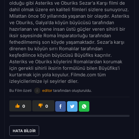
olduğu gibi Asteriks ve Oburiks Sezar'a Karşı filmi de
dahil olmak üzere en kaliteli filmleri sizlere sunuyoruz.
Milattan önce 50 yıllarında yaşanan bir olaydır. Asteriks
ve Oburiks, Galya'da köyün büyücüsü tarafından
hazırlanan ve içene insan üstü güçler veren sihirli bir
iksir sayesinde Roma İmparatorluğu tarafından
fethedilmemiş son köyde yaşamaktadır. Sezar’a karşı
direnen bu köyün sırrı Romalılar tarafından
keşfedilince köyün büyücüsü Büyüfiks kaçırılır.
Asteriks ve Oburiks köylerini Romalılardan korumak
için gerekli sihirli iksirin formülünü bilen Büyüfiks'i
kurtarmak için yola koyulur. Filmde.com tüm
izleyicilerimize iyi seyirler diler.
Bu Film özeti
editor
tarafından oluşturuldu.
0
0
HATA BILDIR