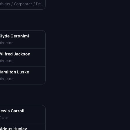
Walrus / Carpenter / Dee / Dum (voice)
Clyde Geronimi
irector
Wilfred Jackson
irector
Hamilton Luske
irector
Lewis Carroll
Yazar
Aldous Huxley