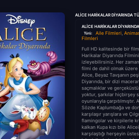
ALICE HARIKALAR DIYARINDA T
ALICE HARIKALAR DIYARINDA
Aile Filmleri
,
Animas
Türü:
Filmleri
Full HD kalitesinde bir fil
Harikalar Diyarında Filmini
izleyebilirsiniz. Her zama
filmi de dahil olmak üzere 
Alice, Beyaz Tavşanın peşi
Diyarında, bir dizi maceran
saçmalıklar ve gerçeküstü
yoktur, şarkılar hiçbirşey
oyunlarıyla çarpıtılmıştır. 
Sözde Kaplumbağa ve do
karşılaşır yarışlara ve Çılg
flamingolar ve kirpilerle 
kalkan Kupa kızı bile Alice
karşılaştığı herşeyin üste