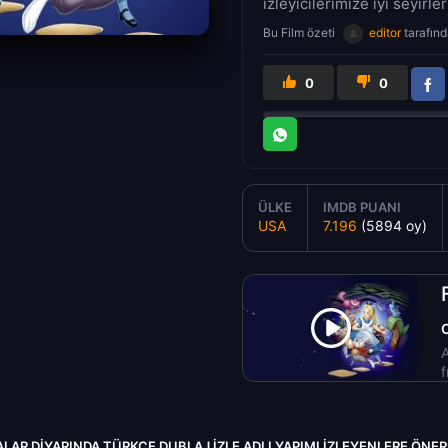
izleyicilerimize iyi seyirler
Bu Film özeti
editor
tarafınd
0
0
ÜLKE
IMDB PUANI
USA
7.196
(5894 oy)
A
f
ALAR DIYARINDA TÜRKÇE DUBLAJ IZLE ADLI YAPIMI İZLEYENLERE ÖNE