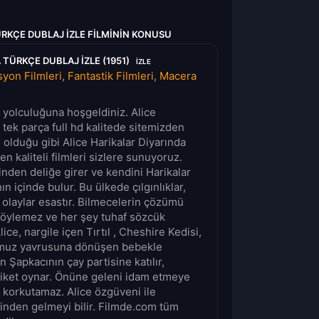
ÜRKÇE DUBLAJ IZLE FILMININ KONUSU
 TÜRKÇE DUBLAJ IZLE (1951)
IZLE
yon Filmleri
,
Fantastik Filmleri
,
Macera
m yolculuğuna hoşgeldiniz. Alice
 tek parça full hd kalitede sitemizden
n olduğu gibi Alice Harikalar Diyarında
en kaliteli filmleri sizlere sunuyoruz.
nden deliğe girer ve kendini Harikalar
ın içinde bulur. Bu ülkede çılgınlıklar,
 olaylar esastır. Bilmecelerin çözümü
 söylemez ve her şey tuhaf sözcük
Alice, nargile içen Tırtıl , Cheshire Kedisi,
muz yavrusuna dönüşen bebekle
ın Şapkacının çay partisine katılır,
kriket oynar. Önüne geleni idam etmeye
i korkutamaz. Alice özgüveni ile
sinden gelmeyi bilir. Filmde.com tüm