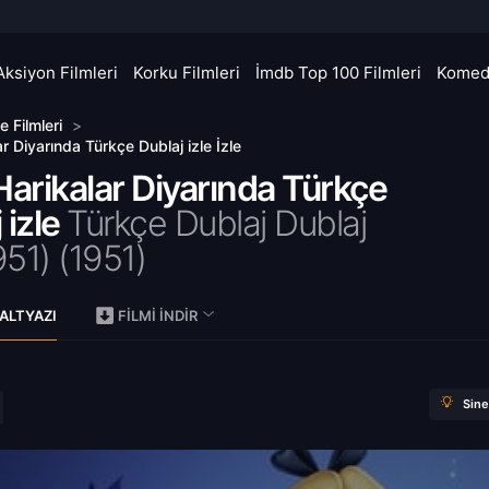
Aksiyon Filmleri
Korku Filmleri
İmdb Top 100 Filmleri
Komedi
le Filmleri
>
ar Diyarında Türkçe Dublaj izle İzle
Harikalar Diyarında Türkçe
 izle
Türkçe Dublaj Dublaj
951) (
1951)
ALTYAZI
FILMI İNDIR
Sin