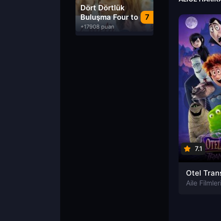
Dublaj izle
Dört Dörtlük
Buluşma Four to
7
Dinner izle
+17908 puan
7.1
Aile Filmler