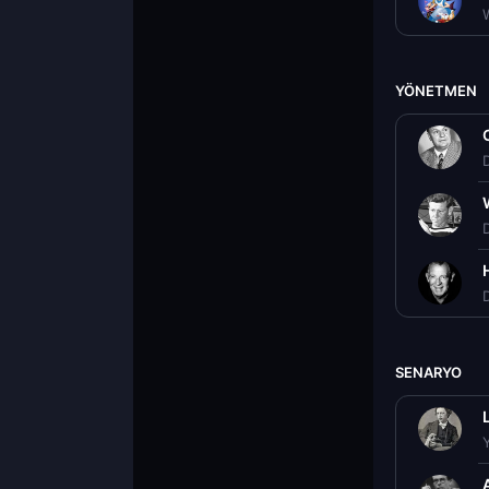
YÖNETMEN
D
D
D
SENARYO