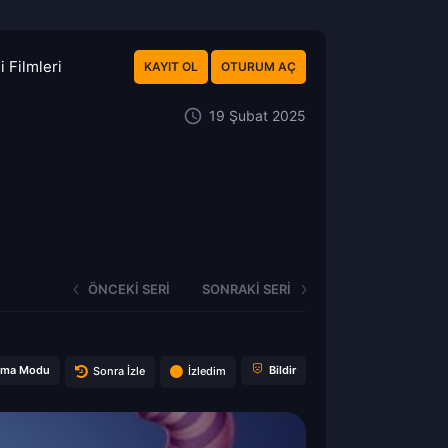
 Filmleri
KAYIT OL
OTURUM AÇ
19 Şubat 2025
ÖNCEKI SERI
SONRAKI SERI
ema Modu
Bildir
Sonra İzle
İzledim