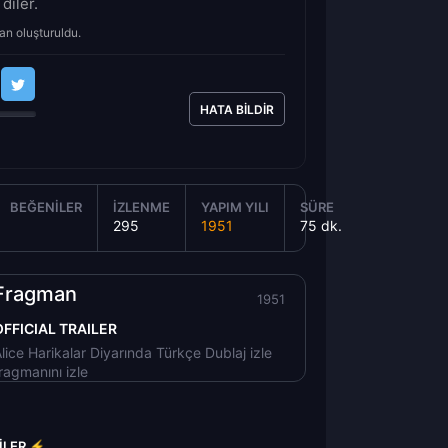
 diler.
an oluşturuldu.
HATA BILDIR
BEĞENILER
İZLENME
YAPIM YILI
SÜRE
295
1951
75 dk.
Fragman
1951
OFFICIAL TRAILER
lice Harikalar Diyarında Türkçe Dublaj izle
ragmanını izle
RILER ⚡