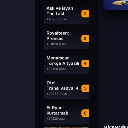
Aşk ve isyan
The Last
2
Parasido izle
+45288 puan
Royalteen:
Prenses
3
Margrethe izle
+31820 puan
Monamour
Türkçe Altyazılı
4
izle
+28120 puan
Otel
Transilvanya: 4
5
Transformanya
+23088 puan
izle
Er Ryan’ı
Kurtarmak
6
Saving Private
+20128 puan
Ryan Türkçe
ALICE HARIK