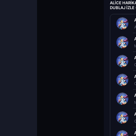
ALICE HARIK
DUBLAJ IZLE
A
C
C