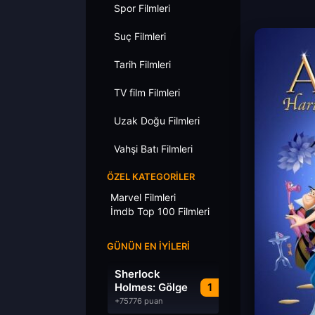
Spor Filmleri
Suç Filmleri
Tarih Filmleri
TV film Filmleri
Uzak Doğu Filmleri
Vahşi Batı Filmleri
ÖZEL KATEGORILER
Marvel Filmleri
İmdb Top 100 Filmleri
GÜNÜN EN İYILERI
Sherlock
Holmes: Gölge
1
Oyunları
+75776 puan