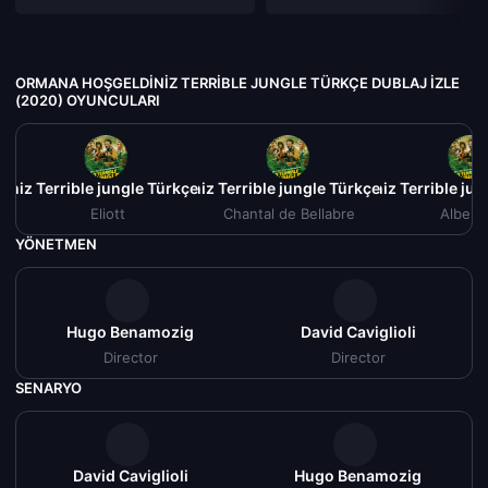
ORMANA HOŞGELDINIZ TERRIBLE JUNGLE TÜRKÇE DUBLAJ IZLE
(2020) OYUNCULARI
niz Terrible jungle Türkçe Dublaj izle (2020)
Ormana Hoşgeldiniz Terrible jungle Türkçe Dublaj izle (2
Ormana Hoşgeldiniz Terrible jung
Ormana H
Eliott
Chantal de Bellabre
Albert
Rasp
YÖNETMEN
Hugo Benamozig
David Caviglioli
Director
Director
SENARYO
David Caviglioli
Hugo Benamozig