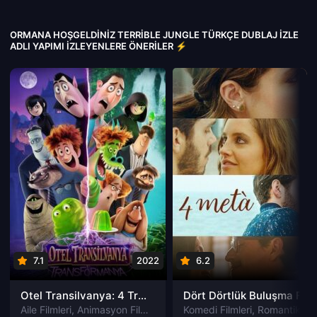
ORMANA HOŞGELDINIZ TERRIBLE JUNGLE TÜRKÇE DUBLAJ IZLE
ADLI YAPIMI İZLEYENLERE ÖNERILER ⚡
7.1
2022
6.2
202
Otel Transilvanya: 4 Transformanya izle
Dört Dörtlük Buluşma Four to Dinner izle
Aile Filmleri
,
Animasyon Filmleri
,
Fantastik Filmleri
Komedi Filmleri
,
Komedi Filmler
,
Romantik Filmleri