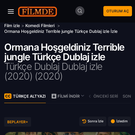
OTURUM AÇ
Film izle
>
Komedi Filmleri
>
Ormana Hoşgeldiniz Terrible jungle Türkçe Dublaj izle İzle
Ormana Hoşgeldiniz Terrible
jungle Türkçe Dublaj izle
Türkçe Dublaj Dublaj izle
(2020) (
2020)
TÜRKÇE ALTYAZI
ÖNCEKI SERI
SONRA
FILMI İNDIR
Sonra İzle
İzledim
BEPLAYER+