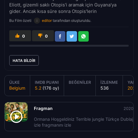
Eliott, gizemli saklı Otopis'i aramak için Guyana'ya
gider. Ancak kısa süre sonra Otopis'lerin
Bu Film özeti
editor
tarafından oluşturuldu.
0
0
HATA BILDIR
ÜLKE
IMDB PUANI
BEĞENILER
İZLENME
YAPIM
Belgium
5.2
(176 oy)
536
2020
Fragman
2020
Ormana Hoşgeldiniz Terrible jungle Türkçe Dublaj
izle fragmanını izle