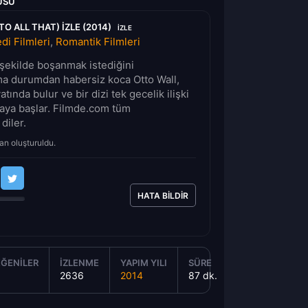
USU
O ALL THAT) IZLE (2014)
IZLE
i Filmleri
,
Romantik Filmleri
 şekilde boşanmak istediğini
ama durumdan habersiz koca Otto Wall,
ında bulur ve bir dizi tek gecelik ilişki
aya başlar. Filmde.com tüm
 diler.
an oluşturuldu.
HATA BILDIR
ĞENILER
İZLENME
YAPIM YILI
SÜRE
2636
2014
87 dk.