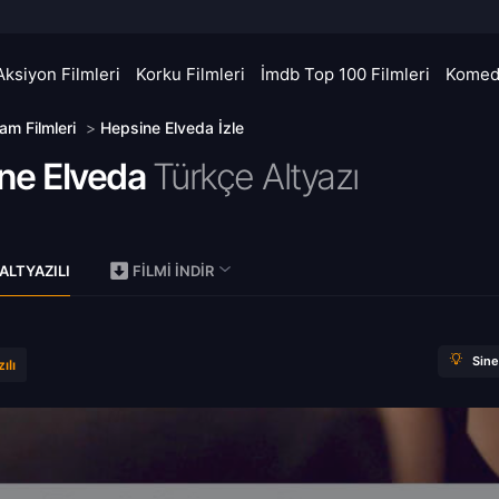
Aksiyon Filmleri
Korku Filmleri
İmdb Top 100 Filmleri
Komedi
am Filmleri
>
Hepsine Elveda İzle
ne Elveda
Türkçe Altyazı
)
ALTYAZILI
FILMI İNDIR
Sin
ılı