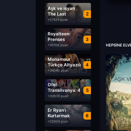
Aşk ve isyan
The Last
2
Parasido izle
+57424 puan
Royalteen:
Prenses
3
Margrethe izle
HEPSINE ELV
+40108 puan
Monamour
Türkçe Altyazılı
4
izle
+34040 puan
Otel
Transilvanya: 4
5
Transformanya
+30636 puan
izle
Er Ryan’ı
Kurtarmak
6
Saving Private
+25604 puan
Ryan Türkçe