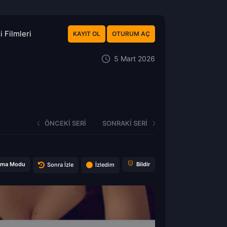
 Filmleri
KAYIT OL
OTURUM AÇ
5 Mart 2026
ÖNCEKI SERI
SONRAKI SERI
ema Modu
Bildir
Sonra İzle
İzledim