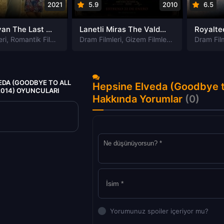
2021
5.9
2010
6.5
Aşk ve isyan The Last Parasido izle
Lanetli Miras The Valdemar Legacy izle
eri
,
Romantik Filmleri
Dram Filmleri
,
Gizem Filmleri
,
Korku Filmleri
Dram Film
EDA (GOODBYE TO ALL
Hepsine Elveda (Goodbye to
(2014) OYUNCULARI
Hakkında Yorumlar
(0)
Yorumunuz spoiler içeriyor mu?