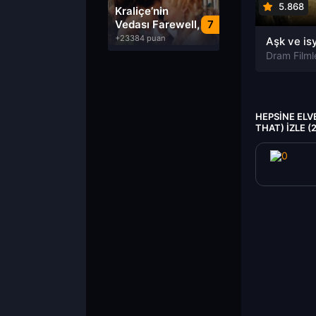
Dublaj izle
5.868
Kraliçe’nin
Vedası Farewell,
7
My Queen izle
+23384 puan
Dram Filml
HEPSINE ELV
THAT) IZLE 