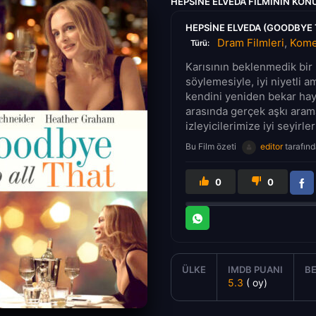
HEPSINE ELVEDA FILMININ KON
HEPSINE ELVEDA (GOODBYE T
Dram Filmleri
,
Komed
Türü:
Karısının beklenmedik bir
söylemesiyle, iyi niyetli 
kendini yeniden bekar hayat
arasında gerçek aşkı aram
izleyicilerimize iyi seyirler
Bu Film özeti
editor
tarafınd
0
0
ÜLKE
IMDB PUANI
BE
5.3
( oy)