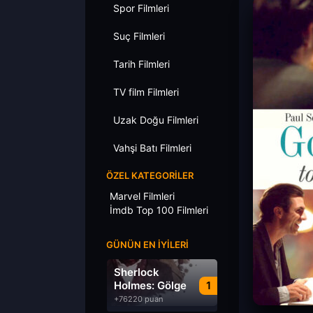
Spor Filmleri
Suç Filmleri
Tarih Filmleri
TV film Filmleri
Uzak Doğu Filmleri
Vahşi Batı Filmleri
ÖZEL KATEGORILER
Marvel Filmleri
İmdb Top 100 Filmleri
GÜNÜN EN İYILERI
Sherlock
Holmes: Gölge
1
Oyunları
+76220 puan