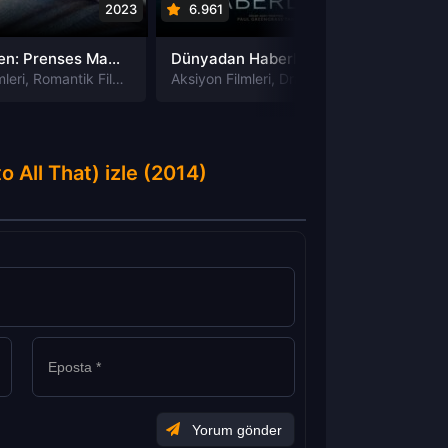
2023
6.961
2020
5.90
Royalteen: Prenses Margrethe izle
Dünyadan Haberler News of the World izle
leri
,
Romantik Filmleri
Aksiyon Filmleri
,
Dram Filmleri
,
Macera Film
Dram Fi
 All That) izle (2014)