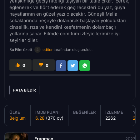
yetişkinliğe geçiş niteliği taşıyan bir tatile çıkar. İçerek,
eğlenerek ve flört ederek geçirecekleri bu yaz, güya
hayatlarının en güzel yazı olacaktır. Güneşli Malia
sokaklarında neşeyle dolanarak başlayan yolculukları
cinsellik, rıza ve kendini keşfetmenin dolambaçlı
yollarına sapar. Filmde.com tüm izleyicilerimize iyi
seyirler diler.
Bu Film özeti
editor
tarafından oluşturuldu.
0
0
HATA BILDIR
ÜLKE
IMDB PUANI
BEĞENILER
İZLENME
YAP
Belgium
6.28
(370 oy)
2262
20
Fragman
2023