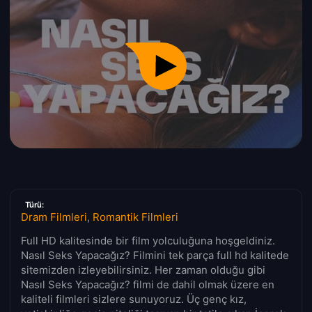
Türü:
Dram Filmleri
,
Romantik Filmleri
Full HD kalitesinde bir film yolculuğuna hoşgeldiniz.
Nasıl Seks Yapacağız? Filmini tek parça full hd kalitede
sitemizden izleyebilirsiniz. Her zaman olduğu gibi
Nasıl Seks Yapacağız? filmi de dahil olmak üzere en
kaliteli filmleri sizlere sunuyoruz. Üç genç kız,