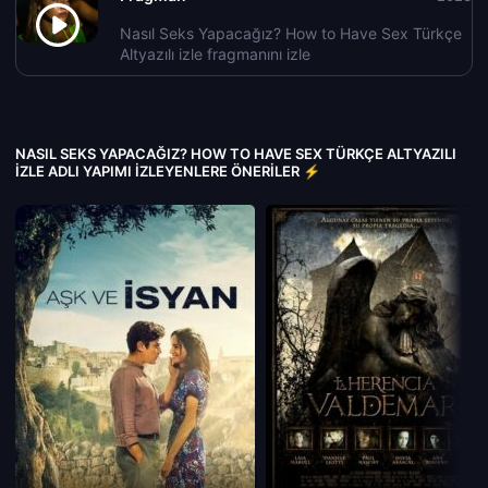
Nasıl Seks Yapacağız? How to Have Sex Türkçe
Altyazılı izle fragmanını izle
NASIL SEKS YAPACAĞIZ? HOW TO HAVE SEX TÜRKÇE ALTYAZILI
IZLE ADLI YAPIMI İZLEYENLERE ÖNERILER ⚡