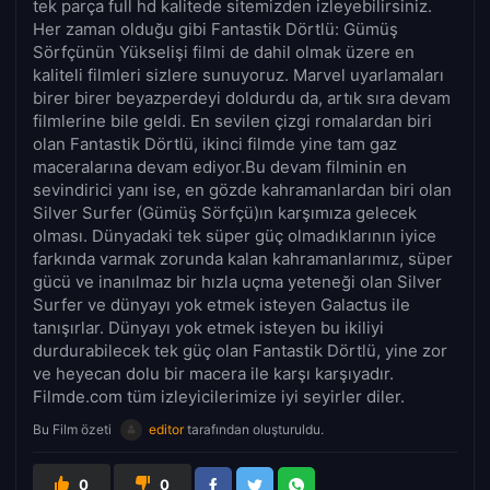
tek parça full hd kalitede sitemizden izleyebilirsiniz.
Her zaman olduğu gibi Fantastik Dörtlü: Gümüş
Sörfçünün Yükselişi filmi de dahil olmak üzere en
kaliteli filmleri sizlere sunuyoruz. Marvel uyarlamaları
birer birer beyazperdeyi doldurdu da, artık sıra devam
filmlerine bile geldi. En sevilen çizgi romalardan biri
olan Fantastik Dörtlü, ikinci filmde yine tam gaz
maceralarına devam ediyor.Bu devam filminin en
sevindirici yanı ise, en gözde kahramanlardan biri olan
Silver Surfer (Gümüş Sörfçü)ın karşımıza gelecek
olması. Dünyadaki tek süper güç olmadıklarının iyice
farkında varmak zorunda kalan kahramanlarımız, süper
gücü ve inanılmaz bir hızla uçma yeteneği olan Silver
Surfer ve dünyayı yok etmek isteyen Galactus ile
tanışırlar. Dünyayı yok etmek isteyen bu ikiliyi
durdurabilecek tek güç olan Fantastik Dörtlü, yine zor
ve heyecan dolu bir macera ile karşı karşıyadır.
Filmde.com tüm izleyicilerimize iyi seyirler diler.
Bu Film özeti
editor
tarafından oluşturuldu.
0
0