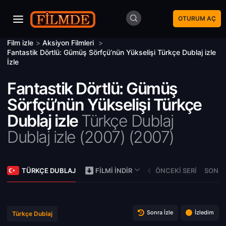
OTURUM AÇ
Film izle
>
Aksiyon Filmleri
>
Fantastik Dörtlü: Gümüş Sörfçü’nün Yükselişi Türkçe Dublaj izle
İzle
Fantastik Dörtlü: Gümüş
Sörfçü’nün Yükselişi Türkçe
Dublaj izle
Türkçe Dublaj
Dublaj izle (2007) (
2007)
TÜRKÇE DUBLAJ
ÖNCEKI SERI
SONRA
FILMI İNDIR
Sonra İzle
İzledim
Türkçe Dublaj