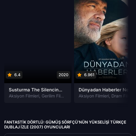
6.4
2020
6.961
202
Susturma The Silencing izle
Dünyadan Haberler News of the World izle
Aksiyon Filmleri
,
Gerilim Filmleri
,
Gizem Filmleri
Aksiyon Filmleri
,
Suç Filmleri
,
Dram Filmleri
FANTASTIK DÖRTLÜ: GÜMÜŞ SÖRFÇÜ’NÜN YÜKSELIŞI TÜRKÇE
DUBLAJ IZLE (2007) OYUNCULARI