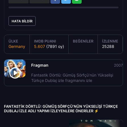
HATA BILDIR
ÜLKE
IMDB PUANI
BEĞENILER
İZLENME
Germany
5.607
(7891 oy)
25288
Fragman
2007
Fantastik Dörtlü: Gümüş Sörfçü’nün Yükselişi
Türkçe Dublaj izle fragmanını izle
FANTASTIK DÖRTLÜ: GÜMÜŞ SÖRFÇÜ’NÜN YÜKSELIŞI TÜRKÇE
DUBLAJ IZLE ADLI YAPIMI İZLEYENLERE ÖNERILER ⚡