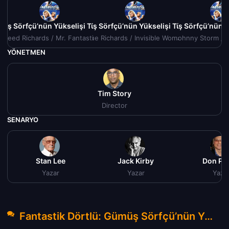
müş Sörfçü’nün Yükselişi Türkçe Dublaj izle (2007)
Fantastik Dörtlü: Gümüş Sörfçü’nün Yükselişi Türkçe Dublaj iz
Fantastik Dörtlü: Gümüş Sörfçü’nün Yü
Fantastik Dö
Reed Richards / Mr. Fantastic
Sue Richards / Invisible Woman
Johnny Storm / 
YÖNETMEN
Tim Story
Director
SENARYO
Stan Lee
Jack Kirby
Don Pa
Yazar
Yazar
Yaza
Fantastik Dörtlü: Gümüş Sörfçü’nün Yükselişi Türkçe Dublaj izle (2007) Hakkında Yorumlar