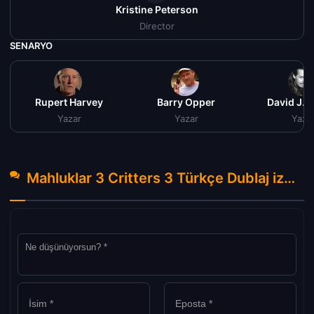
Kristine Peterson
Director
SENARYO
Rupert Harvey
Barry Opper
David J. 
Yazar
Yazar
Yaza
Mahluklar 3 Critters 3 Türkçe Dublaj izle (1991) Hakkında Yorumlar