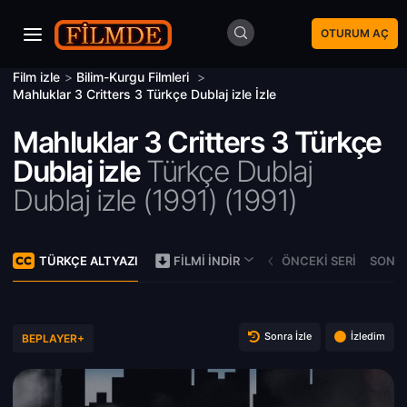
OTURUM AÇ
Film izle
>
Bilim-Kurgu Filmleri
>
Mahluklar 3 Critters 3 Türkçe Dublaj izle İzle
Mahluklar 3 Critters 3 Türkçe
Dublaj izle
Türkçe Dublaj
Dublaj izle (1991) (
1991)
TÜRKÇE ALTYAZI
ÖNCEKI SERI
SONRA
FILMI İNDIR
Sonra İzle
İzledim
BEPLAYER+