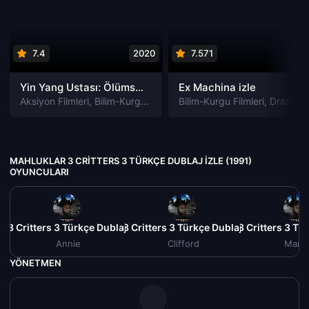
7.4
2020
7.571
201
Yin Yang Ustası: Ölümsüzlük Rüyası izle
Ex Machina izle
Aksiyon Filmleri
,
Bilim-Kurgu Filmleri
Bilim-Kurgu Filmleri
,
Dram Filmleri
,
Fantastik Film
,
Dram Filmleri
MAHLUKLAR 3 CRITTERS 3 TÜRKÇE DUBLAJ IZLE (1991)
OYUNCULARI
 3 Critters 3 Türkçe Dublaj izle (1991)
Mahluklar 3 Critters 3 Türkçe Dublaj izle (1991)
Mahluklar 3 Critters 3 Tür
M
Annie
Clifford
Marci
YÖNETMEN