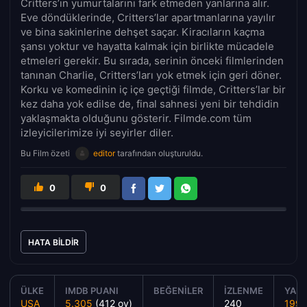
Critters’ın yumurtalarını fark etmeden yanlarına alır.
Eve döndüklerinde, Critters’lar apartmanlarına yayılır
ve bina sakinlerine dehşet saçar. Kiracıların kaçma
şansı yoktur ve hayatta kalmak için birlikte mücadele
etmeleri gerekir. Bu sırada, serinin önceki filmlerinden
tanınan Charlie, Critters’ları yok etmek için geri döner.
Korku ve komedinin iç içe geçtiği filmde, Critters’lar bir
kez daha yok edilse de, final sahnesi yeni bir tehdidin
yaklaşmakta olduğunu gösterir. Filmde.com tüm
izleyicilerimize iyi seyirler diler.
Bu Film özeti
editor
tarafından oluşturuldu.
0
0
HATA BILDIR
ÜLKE
IMDB PUANI
BEĞENILER
İZLENME
YAPI
USA
5.305
(412 oy)
240
1991