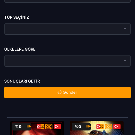
TÜR SEÇINIZ
ÜLKELERE GÖRE
SONUÇLARI GETIR
Gönder
%0
%0