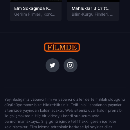
Elm Sokağında Kabus 6: Son Kabus Türkçe Dublaj izle
Mahluklar 3 Critters 3 Türkçe Dublaj izle
Gerilim Filmleri
,
Korku Filmleri
Bilim-Kurgu Filmleri
,
Komedi Fil
Yayınladığımız yabancı film ve yabancı diziler de telif ihlali olduğunu
düşünüyorsanız bize bildirebilirsiniz. Telif ihlali ispatlanan yayınlar
sitemizde yayından kaldırılacaktır. Web sitemiz uyar kaldır prensibi
ile çalışmaktadır. Hiç bir videoyu kendi sunucumuzda
barındırmamaktayız. 3 iş günü içinde telif hakkı içeren içerikler
kaldırılacaktır. Film izleme adresimiz herkese iyi seyirler diler.