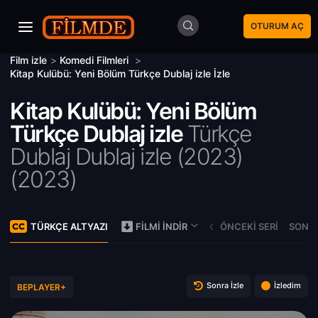
OTURUM AÇ
Film izle
>
Komedi Filmleri
>
Kitap Kulübü: Yeni Bölüm Türkçe Dublaj izle İzle
Kitap Kulübü: Yeni Bölüm
Türkçe Dublaj izle
Türkçe
Dublaj Dublaj izle (2023)
(
2023)
TÜRKÇE ALTYAZI
ÖNCEKI SERI
SONRA
FILMI İNDIR
Sonra İzle
İzledim
BEPLAYER+