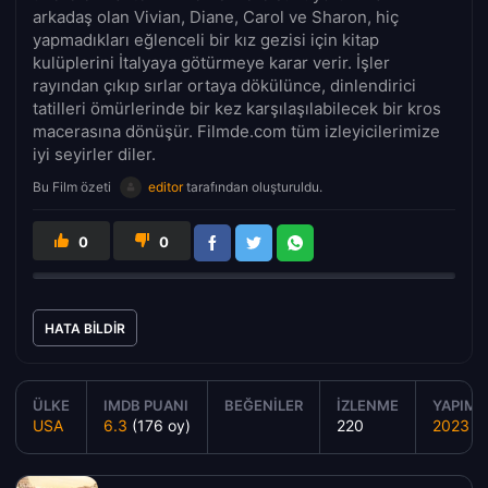
arkadaş olan Vivian, Diane, Carol ve Sharon, hiç
yapmadıkları eğlenceli bir kız gezisi için kitap
kulüplerini İtalyaya götürmeye karar verir. İşler
rayından çıkıp sırlar ortaya dökülünce, dinlendirici
tatilleri ömürlerinde bir kez karşılaşılabilecek bir kros
macerasına dönüşür. Filmde.com tüm izleyicilerimize
iyi seyirler diler.
Bu Film özeti
editor
tarafından oluşturuldu.
0
0
HATA BILDIR
ÜLKE
IMDB PUANI
BEĞENILER
İZLENME
YAPIM Y
USA
6.3
(176 oy)
220
2023