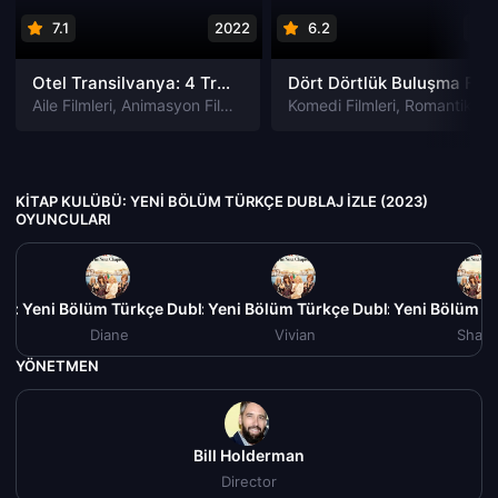
7.1
2022
6.2
202
Otel Transilvanya: 4 Transformanya izle
Dört Dörtlük Buluşma Four to Dinner izle
Aile Filmleri
,
Animasyon Filmleri
,
Fantastik Filmleri
Komedi Filmleri
,
Komedi Filmler
,
Romantik Filmleri
KITAP KULÜBÜ: YENI BÖLÜM TÜRKÇE DUBLAJ IZLE (2023)
OYUNCULARI
bü: Yeni Bölüm Türkçe Dublaj izle (2023)
Kitap Kulübü: Yeni Bölüm Türkçe Dublaj izle (2023)
Kitap Kulübü: Yeni Bölüm Tü
Kit
Diane
Vivian
Sharo
YÖNETMEN
Bill Holderman
Director