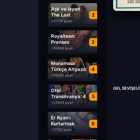
Aşk ve isyan
The Last
2
Parasido izle
+41736 puan
Royalteen:
Prenses
3
Margrethe izle
+30488 puan
Monamour
Türkçe Altyazılı
4
izle
+25604 puan
GEL SEVIŞEL
Otel
Transilvanya: 4
5
Transformanya
+22644 puan
izle
Er Ryan’ı
Kurtarmak
6
Saving Private
+17760 puan
Ryan Türkçe