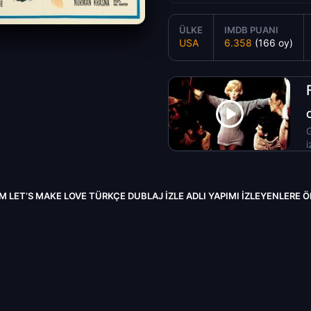
ÜLKE
IMDB PUANI
USA
6.358
(166 oy)
G
i
IM LET’S MAKE LOVE TÜRKÇE DUBLAJ IZLE ADLI YAPIMI İZLEYENLERE 