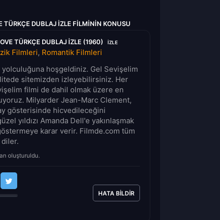
VE TÜRKÇE DUBLAJ IZLE FILMININ KONUSU
LOVE TÜRKÇE DUBLAJ IZLE (1960)
IZLE
ik Filmleri
,
Romantik Filmleri
lm yolculuğuna hoşgeldiniz. Gel Sevişelim
alitede sitemizden izleyebilirsiniz. Her
işelim filmi de dahil olmak üzere en
sunuyoruz. Milyarder Jean-Marc Clement,
ay gösterisinde hicvedileceğini
güzel yıldızı Amanda Dell'e yakınlaşmak
i göstermeye karar verir. Filmde.com tüm
 diler.
an oluşturuldu.
HATA BILDIR