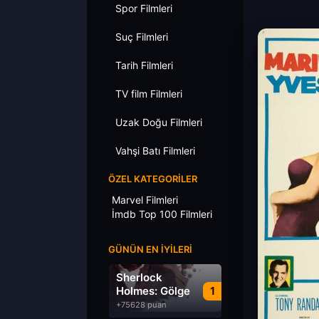
Spor Filmleri
Suç Filmleri
Tarih Filmleri
TV film Filmleri
Uzak Doğu Filmleri
Vahşi Batı Filmleri
ÖZEL KATEGORILER
Marvel Filmleri
İmdb Top 100 Filmleri
GÜNÜN EN İYILERI
Sherlock
Holmes: Gölge
1
Oyunları
+75628 puan