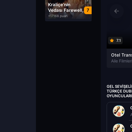
Dublaj izle
Kraliçe’nin
Vedası Farewell,
7
My Queen izle
+17168 puan
7.1
Aile Filmler
GEL SEVIŞEL
TÜRKÇE DUBL
OYUNCULARI