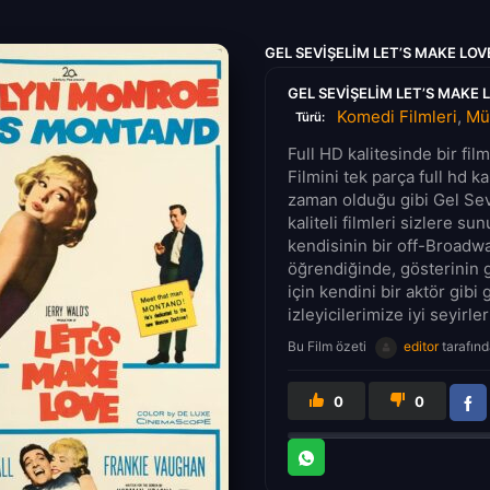
GEL SEVIŞELIM LET’S MAKE LO
GEL SEVIŞELIM LET’S MAKE 
Komedi Filmleri
,
Müz
Türü:
Full HD kalitesinde bir fi
Filmini tek parça full hd k
zaman olduğu gibi Gel Sev
kaliteli filmleri sizlere 
kendisinin bir off-Broadw
öğrendiğinde, gösterinin 
için kendini bir aktör gib
izleyicilerimize iyi seyirler
Bu Film özeti
editor
tarafınd
0
0