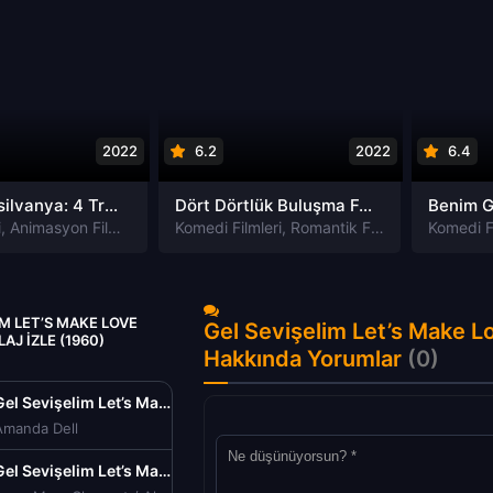
2022
6.2
2022
6.4
Otel Transilvanya: 4 Transformanya izle
Dört Dörtlük Buluşma Four to Dinner izle
i
,
Animasyon Filmleri
,
Fantastik Filmleri
Komedi Filmleri
,
Komedi Filmleri
,
Romantik Filmleri
,
Macera Filmle
Komedi Fi
IM LET’S MAKE LOVE
Gel Sevişelim Let’s Make Lo
AJ IZLE (1960)
Hakkında Yorumlar
(0)
Gel Sevişelim Let’s Make Love Türkçe Dublaj izle (1960)
Amanda Dell
Gel Sevişelim Let’s Make Love Türkçe Dublaj izle (1960)