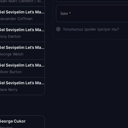
Jean-Marc Clement / Alexander Dumas
Gel Sevişelim Let’s Make Love Türkçe Dublaj izle (1960)
Alexander Coffman
Yorumunuz spoiler içeriyor mu?
Gel Sevişelim Let’s Make Love Türkçe Dublaj izle (1960)
Tony Danton
Gel Sevişelim Let’s Make Love Türkçe Dublaj izle (1960)
George Welch
Gel Sevişelim Let’s Make Love Türkçe Dublaj izle (1960)
liver Burton
Gel Sevişelim Let’s Make Love Türkçe Dublaj izle (1960)
Dave Kerry
George Cukor
irector