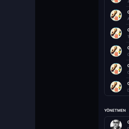
O
YÖNETMEN
D