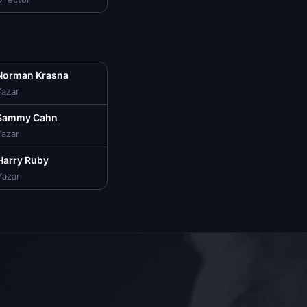
Norman Krasna
Yazar
Sammy Cahn
Yazar
Harry Ruby
Yazar