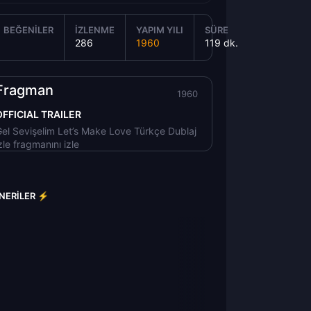
BEĞENILER
İZLENME
YAPIM YILI
SÜRE
286
1960
119 dk.
Fragman
1960
OFFICIAL TRAILER
el Sevişelim Let’s Make Love Türkçe Dublaj
zle fragmanını izle
ÖNERILER ⚡