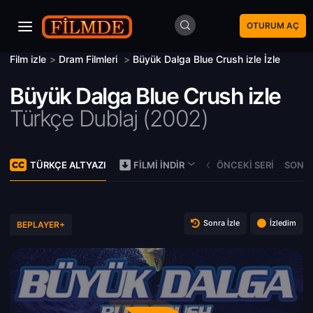
OTURUM AÇ
Film izle
>
Dram Filmleri
>
Büyük Dalga Blue Crush izle İzle
Büyük Dalga Blue Crush izle
Türkçe Dublaj (
2002)
TÜRKÇE ALTYAZI
ÖNCEKI SERI
SONRA
FILMI İNDIR
Sonra İzle
İzledim
BEPLAYER+