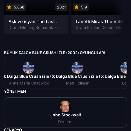
5.868
2021
5.9
201
Aşk ve isyan The Last Parasido izle
Lanetli Miras The Valdemar Legacy izle
Dram Filmleri
,
Romantik Filmleri
Dram Filmleri
,
Gizem Filmleri
BÜYÜK DALGA BLUE CRUSH IZLE (2002) OYUNCULARI
ük Dalga Blue Crush izle (2002)
Büyük Dalga Blue Crush izle (2002)
Büyük Dalga Blue Cr
Anne Marie Chadwick
Matt Tollman
Ede
YÖNETMEN
John Stockwell
Director
SENARYO