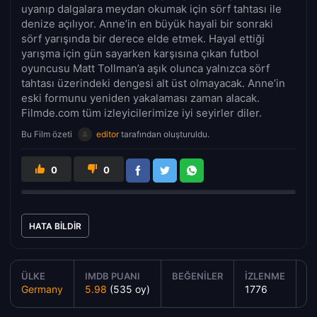
uyanıp dalgalara meydan okumak için sörf tahtası ile
denize açılıyor. Anne’in en büyük hayali bir sonraki
sörf yarışında bir derece elde etmek. Hayal ettiği
yarışma için gün sayarken karşısına çıkan futbol
oyuncusu Matt Tollman’a aşık olunca yalnızca sörf
tahtası üzerindeki dengesi alt üst olmayacak. Anne’in
eski formunu yeniden yakalaması zaman alacak.
Filmde.com tüm izleyicilerimize iyi seyirler diler.
Bu Film özeti
editor
tarafından oluşturuldu.
0
0
HATA BILDIR
ÜLKE
IMDB PUANI
BEĞENILER
İZLENME
YA
Germany
5.98
(535 oy)
1776
2