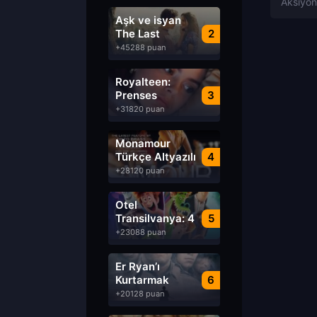
Aşk ve isyan
The Last
2
Parasido izle
+45288 puan
Royalteen:
Prenses
3
Margrethe izle
+31820 puan
Monamour
Türkçe Altyazılı
4
izle
+28120 puan
Otel
Transilvanya: 4
5
Transformanya
+23088 puan
izle
Er Ryan’ı
Kurtarmak
6
Saving Private
+20128 puan
Ryan Türkçe