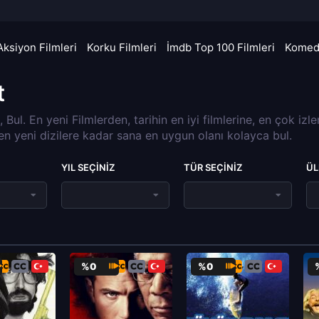
Aksiyon Filmleri
Korku Filmleri
İmdb Top 100 Filmleri
Komedi
t
a, Bul. En yeni Filmlerden, tarihin en iyi filmlerine, en çok izl
 en yeni dizilere kadar sana en uygun olanı kolayca bul.
YIL SEÇINIZ
TÜR SEÇINIZ
ÜL
%0
%0