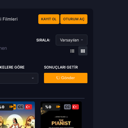
 Filmleri
KAYIT OL
OTURUM AÇ
Varsayılan
SIRALA:
enen
KELERE GÖRE
SONUÇLARI GETIR
Gönder
%0
%0