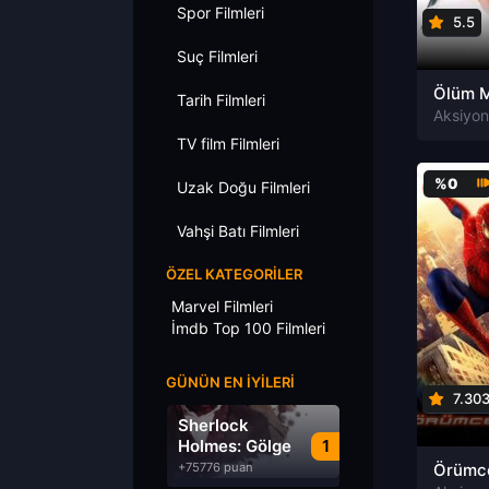
Spor Filmleri
5.5
Suç Filmleri
Tarih Filmleri
TV film Filmleri
%0
Uzak Doğu Filmleri
Vahşi Batı Filmleri
ÖZEL KATEGORILER
Marvel Filmleri
İmdb Top 100 Filmleri
GÜNÜN EN İYILERI
7.30
Sherlock
Holmes: Gölge
1
Oyunları
+75776 puan