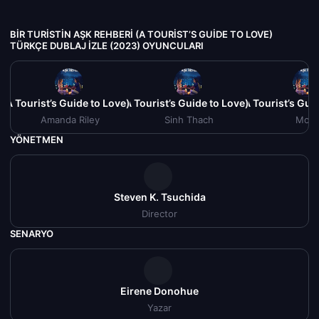
BIR TURISTIN AŞK REHBERI (A TOURIST’S GUIDE TO LOVE)
TÜRKÇE DUBLAJ IZLE (2023) OYUNCULARI
 (A Tourist’s Guide to Love) Türkçe Dublaj izle (2023)
Bir Turistin Aşk Rehberi (A Tourist’s Guide to Love) Türkçe Dublaj
Bir Turistin Aşk Rehberi (A Tourist’s Gui
Bir Turistin Aşk
Amanda Riley
Sinh Thach
Mon
YÖNETMEN
Steven K. Tsuchida
Director
SENARYO
Eirene Donohue
Yazar