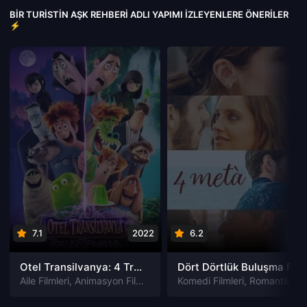
BIR TURISTIN AŞK REHBERI ADLI YAPIMI İZLEYENLERE ÖNERILER
⚡
7.1
2022
6.2
202
Otel Transilvanya: 4 Transformanya izle
Dört Dörtlük Buluşma Four to Dinner izle
Aile Filmleri
,
Animasyon Filmleri
,
Fantastik Filmleri
Komedi Filmleri
,
Komedi Filmler
,
Romantik Filmleri