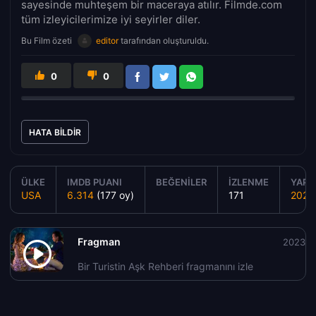
sayesinde muhteşem bir maceraya atılır. Filmde.com
tüm izleyicilerimize iyi seyirler diler.
Bu Film özeti
editor
tarafından oluşturuldu.
0
0
HATA BILDIR
ÜLKE
IMDB PUANI
BEĞENILER
İZLENME
YAPIM
USA
6.314
(177 oy)
171
2023
Fragman
2023
Bir Turistin Aşk Rehberi fragmanını izle