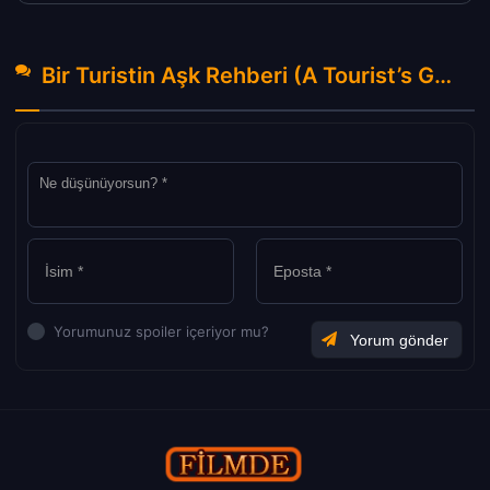
Bir Turistin Aşk Rehberi (A Tourist’s Guide to Love) Türkçe Dublaj izle (2023) Hakkında Yorumlar
Yorumunuz spoiler içeriyor mu?