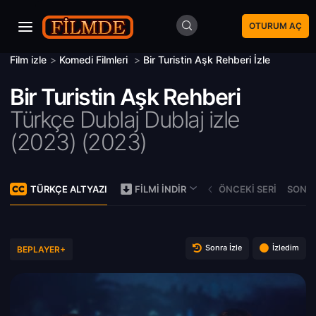
OTURUM AÇ
Film izle
>
Komedi Filmleri
>
Bir Turistin Aşk Rehberi İzle
Bir Turistin Aşk Rehberi
Türkçe Dublaj Dublaj izle
(2023) (
2023)
TÜRKÇE ALTYAZI
ÖNCEKI SERI
SONRA
FILMI İNDIR
Sonra İzle
İzledim
BEPLAYER+