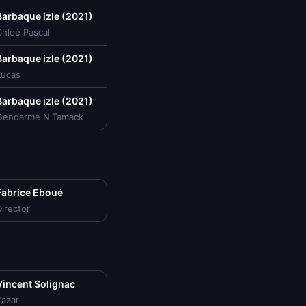
Barbaque izle (2021)
Chloé Pascal
Barbaque izle (2021)
Lucas
Barbaque izle (2021)
Gendarme N'Tamack
Fabrice Eboué
irector
Vincent Solignac
Yazar