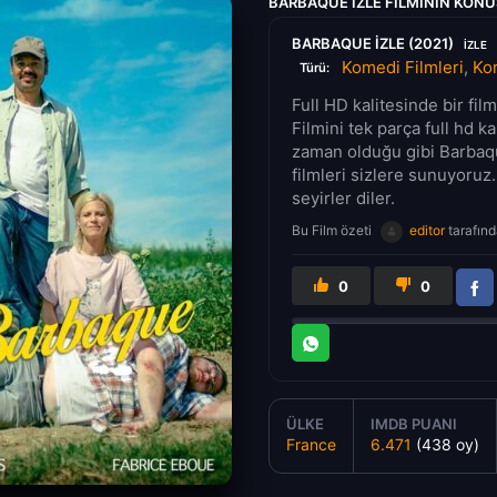
BARBAQUE IZLE FILMININ KON
BARBAQUE IZLE (2021)
IZLE
Komedi Filmleri
,
Kor
Türü:
Full HD kalitesinde bir fi
Filmini tek parça full hd k
zaman olduğu gibi Barbaque
filmleri sizlere sunuyoruz.
seyirler diler.
Bu Film özeti
editor
tarafınd
0
0
ÜLKE
IMDB PUANI
France
6.471
(438 oy)