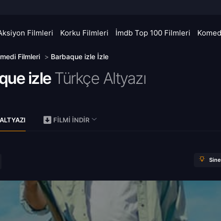
Aksiyon Filmleri
Korku Filmleri
İmdb Top 100 Filmleri
Komedi
medi Filmleri
>
Barbaque izle İzle
que izle
Türkçe Altyazı
)
ALTYAZI
FILMI İNDIR
Sin