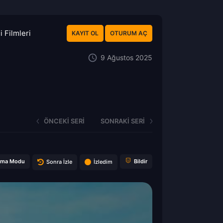
 Filmleri
KAYIT OL
OTURUM AÇ
9 Ağustos 2025
ÖNCEKI SERI
SONRAKI SERI
ema Modu
Bildir
Sonra İzle
İzledim