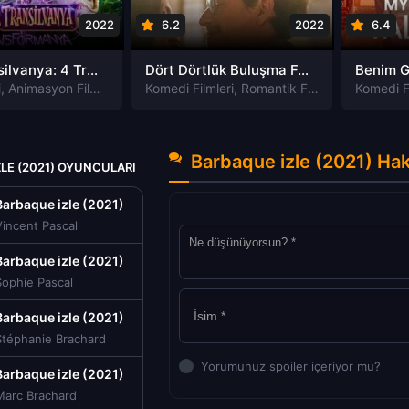
2022
6.2
2022
6.4
Otel Transilvanya: 4 Transformanya izle
Dört Dörtlük Buluşma Four to Dinner izle
i
,
Animasyon Filmleri
,
Fantastik Filmleri
Komedi Filmleri
,
Komedi Filmleri
,
Romantik Filmleri
,
Macera Filmle
Komedi Fi
Barbaque izle (2021) Ha
LE (2021) OYUNCULARI
Barbaque izle (2021)
incent Pascal
Barbaque izle (2021)
Sophie Pascal
Barbaque izle (2021)
Stéphanie Brachard
Yorumunuz spoiler içeriyor mu?
Barbaque izle (2021)
Marc Brachard