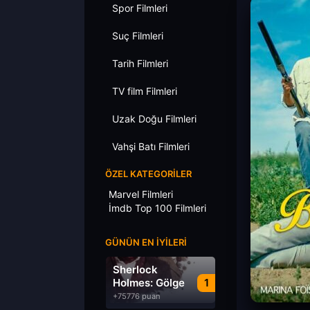
Spor Filmleri
Suç Filmleri
Tarih Filmleri
TV film Filmleri
Uzak Doğu Filmleri
Vahşi Batı Filmleri
ÖZEL KATEGORILER
Marvel Filmleri
İmdb Top 100 Filmleri
GÜNÜN EN İYILERI
Sherlock
Holmes: Gölge
1
Oyunları
+75776 puan