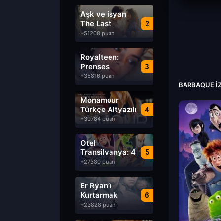
Aşk ve isyan
The Last
2
Parasido izle
+51208 puan
Royalteen:
Prenses
3
Margrethe izle
+35816 puan
BARBAQUE IZ
Monamour
Türkçe Altyazılı
4
izle
+30784 puan
Otel
Transilvanya: 4
5
Transformanya
+27380 puan
izle
Er Ryan’ı
Kurtarmak
6
Saving Private
+23828 puan
Ryan Türkçe