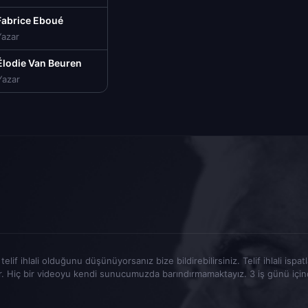
Fabrice Eboué
Yazar
Élodie Van Beuren
Yazar
elif ihlali olduğunu düşünüyorsanız bize bildirebilirsiniz. Telif ihlali ispa
r. Hiç bir videoyu kendi sunucumuzda barındırmamaktayız. 3 iş günü içinde t