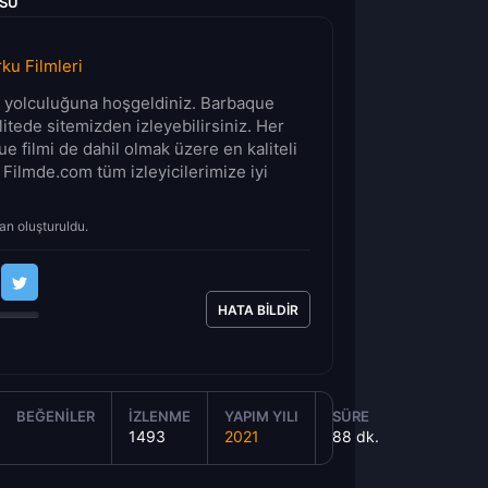
USU
ku Filmleri
lm yolculuğuna hoşgeldiniz. Barbaque
alitede sitemizden izleyebilirsiniz. Her
 filmi de dahil olmak üzere en kaliteli
 Filmde.com tüm izleyicilerimize iyi
an oluşturuldu.
HATA BILDIR
BEĞENILER
İZLENME
YAPIM YILI
SÜRE
1493
2021
88 dk.