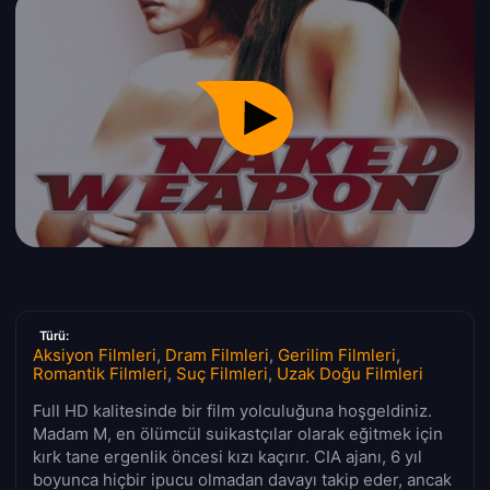
Türü:
Aksiyon Filmleri
,
Dram Filmleri
,
Gerilim Filmleri
,
Romantik Filmleri
,
Suç Filmleri
,
Uzak Doğu Filmleri
Full HD kalitesinde bir film yolculuğuna hoşgeldiniz.
Madam M, en ölümcül suikastçılar olarak eğitmek için
kırk tane ergenlik öncesi kızı kaçırır. CIA ajanı, 6 yıl
boyunca hiçbir ipucu olmadan davayı takip eder, ancak