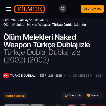
OTURUM AÇ
Film izle
>
Aksiyon Filmleri
>
Ölüm Melekleri Naked Weapon Türkçe Dublaj izle İzle
Ölüm Melekleri Naked
Weapon Türkçe Dublaj izle
Türkçe Dublaj Dublaj izle
(2002) (
2002)
TÜRKÇE DUBLAJ
ÖNCEKI SERI
SONRA
FILMI İNDIR
Sonra İzle
İzledim
Türkçe Dublaj