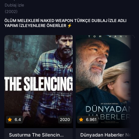
ÖLÜM MELEKLERI NAKED WEAPON TÜRKÇE DUBLAJ IZLE ADLI
YAPIMI İZLEYENLERE ÖNERILER ⚡
6.4
2020
6.961
202
Susturma The Silencing izle
Dünyadan Haberler News of the World izle