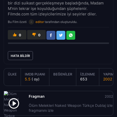
bir dizi suikast gerçekleşmeye başladığında, Madam
M'nin tekrar işe koyulduğundan şüphelenir.
Filmde.com tüm izleyicilerimize iyi seyirler diler.
Bu Film özeti
editor
tarafından oluşturuldu.
0
0
HATA BILDIR
ÜLKE
IMDB PUANI
BEĞENILER
İZLENME
YAPIM Y
5.5
( oy)
653
2002
Fragman
2002
Ölüm Melekleri Naked Weapon Türkçe Dublaj izle
fragmanını izle