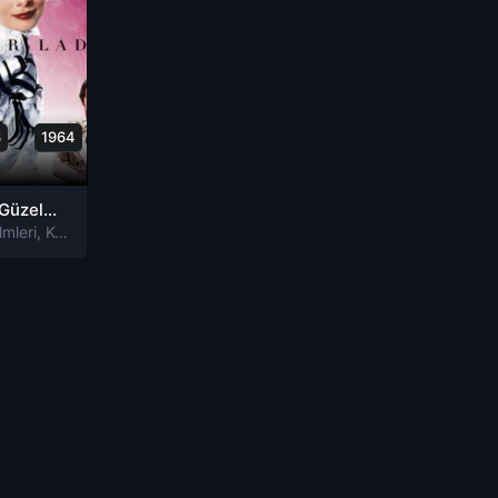
3
1964
Benim Güzel Meleğim My Fair Lady Tr Dublaj izle
lmleri
,
Komedi Filmleri
,
Müzik Filmleri
,
Romantik Filmleri