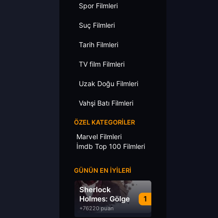
Spor Filmleri
Suç Filmleri
Tarih Filmleri
TV film Filmleri
Uzak Doğu Filmleri
Vahşi Batı Filmleri
ÖZEL KATEGORILER
Marvel Filmleri
İmdb Top 100 Filmleri
GÜNÜN EN İYILERI
Sherlock
Holmes: Gölge
1
Oyunları
+76220 puan