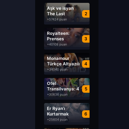
Aşk ve isyan
The Last
2
Parasido izle
+57424 puan
Royalteen:
Prenses
3
Margrethe izle
+40108 puan
Monamour
Türkçe Altyazılı
4
izle
+34040 puan
Otel
Transilvanya: 4
5
Transformanya
+30636 puan
izle
Er Ryan’ı
Kurtarmak
6
Saving Private
+25604 puan
Ryan Türkçe