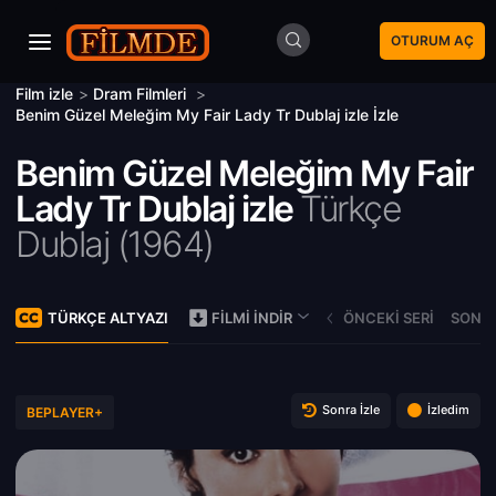
OTURUM AÇ
Film izle
>
Dram Filmleri
>
Benim Güzel Meleğim My Fair Lady Tr Dublaj izle İzle
Benim Güzel Meleğim My Fair
Lady Tr Dublaj izle
Türkçe
Dublaj (
1964)
TÜRKÇE ALTYAZI
ÖNCEKI SERI
SONRA
FILMI İNDIR
Sonra İzle
İzledim
BEPLAYER+