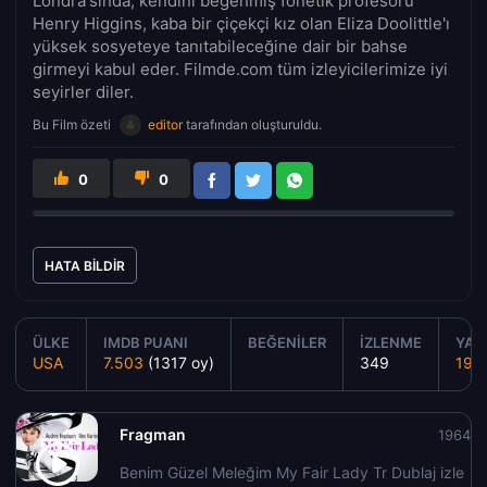
Londra'sında, kendini beğenmiş fonetik profesörü
Henry Higgins, kaba bir çiçekçi kız olan Eliza Doolittle'ı
yüksek sosyeteye tanıtabileceğine dair bir bahse
girmeyi kabul eder. Filmde.com tüm izleyicilerimize iyi
seyirler diler.
Bu Film özeti
editor
tarafından oluşturuldu.
0
0
HATA BILDIR
ÜLKE
IMDB PUANI
BEĞENILER
İZLENME
YAPI
USA
7.503
(1317 oy)
349
196
Fragman
1964
Benim Güzel Meleğim My Fair Lady Tr Dublaj izle