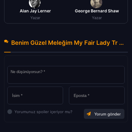
Alan Jay Lerner
George Bernard Shaw
Yazar
Yazar
Benim Güzel Meleğim My Fair Lady Tr Dublaj izle (1964) Hakkında Yorumlar
Yorumunuz spoiler içeriyor mu?