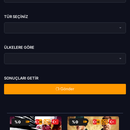
TÜR SEÇINIZ
ÜLKELERE GÖRE
SONUÇLARI GETIR
Gönder
%0
%0