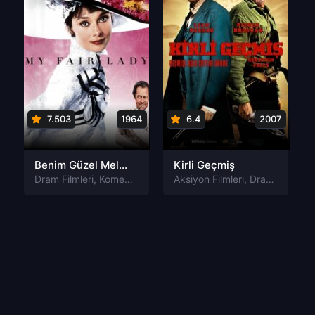
7.503
1964
6.4
2007
Benim Güzel Meleğim My Fair Lady Tr Dublaj izle
Kirli Geçmiş
Dram Filmleri
,
Komedi Filmleri
,
Müzik Filmleri
Aksiyon Filmleri
,
Romantik Filmler
,
Dram Filmleri
,