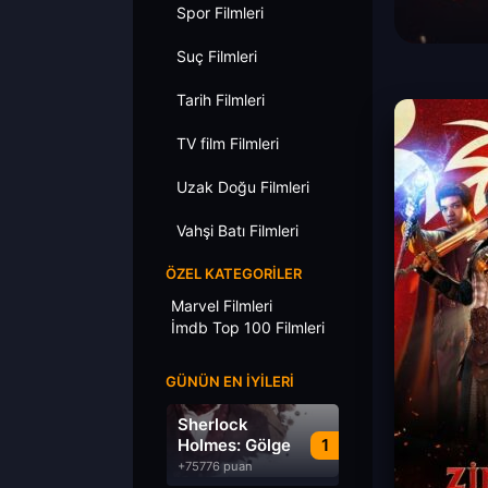
Spor Filmleri
Suç Filmleri
Tarih Filmleri
TV film Filmleri
Uzak Doğu Filmleri
Vahşi Batı Filmleri
ÖZEL KATEGORILER
Marvel Filmleri
İmdb Top 100 Filmleri
GÜNÜN EN İYILERI
Sherlock
Holmes: Gölge
1
Oyunları
+75776 puan