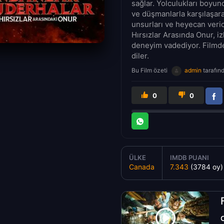
sağlar. Yolculukları boyunca
ve düşmanlarla karşılaşara
unsurları ve heyecan veric
Hırsızlar Arasında Onur, i
deneyim vadediyor. Filmde.
diler.
Bu Film özeti
admin
tarafın
0
0
ÜLKE
IMDB PUANI
Canada
7.343
(3784 oy)