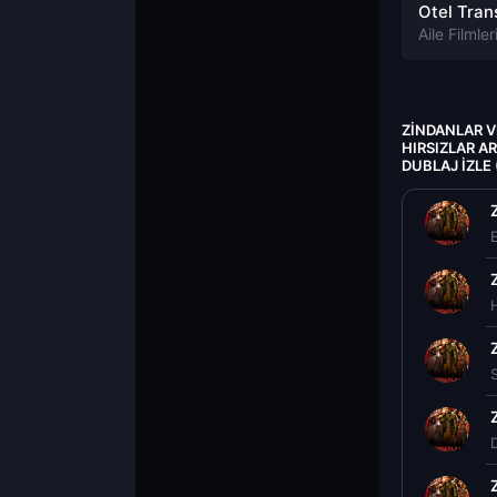
Aile Filmler
ZINDANLAR V
HIRSIZLAR A
DUBLAJ IZLE
D