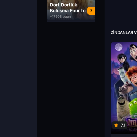
Dublaj izle
Dört Dörtlük
Buluşma Four to
7
Dinner izle
+17908 puan
ZINDANLAR V
7.1