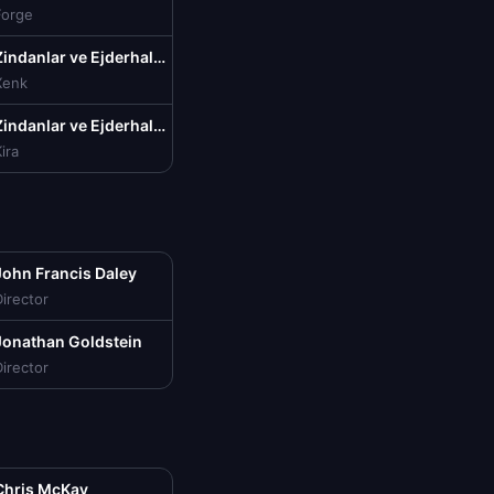
Forge
Zindanlar ve Ejderhalar: Hırsızlar Arasında Onur Türkçe Dublaj izle (2023)
Xenk
Zindanlar ve Ejderhalar: Hırsızlar Arasında Onur Türkçe Dublaj izle (2023)
ira
John Francis Daley
irector
Jonathan Goldstein
irector
Chris McKay