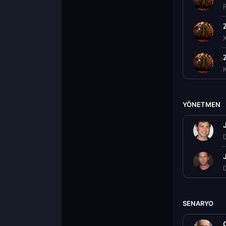
K
YÖNETMEN
D
D
SENARYO