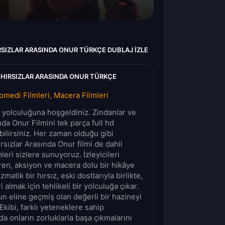
RSIZLAR ARASINDA ONUR TÜRKÇE DUBLAJ IZLE
 HIRSIZLAR ARASINDA ONUR TÜRKÇE
omedi Filmleri
,
Macera Filmleri
lm yolculuğuna hoşgeldiniz. Zindanlar ve
nda Onur Filmini tek parça full hd
bilirsiniz. Her zaman olduğu gibi
rsızlar Arasında Onur filmi de dahil
mleri sizlere sunuyoruz. İzleyicileri
ren, aksiyon ve macera dolu bir hikâye
atik bir hırsız, eski dostlarıyla birlikte,
almak için tehlikeli bir yolculuğa çıkar.
dun eline geçmiş olan değerli bir hazineyi
Ekibi, farklı yeteneklere sahip
da onların zorluklarla başa çıkmalarını