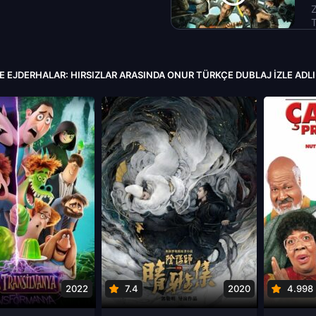
Z
T
E EJDERHALAR: HIRSIZLAR ARASINDA ONUR TÜRKÇE DUBLAJ IZLE ADLI
2022
7.4
2020
4.998