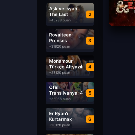
Aşk ve isyan
The Last
2
Parasido izle
+45288 puan
Royalteen:
Prenses
3
Margrethe izle
+31820 puan
Monamour
Türkçe Altyazılı
4
izle
+28120 puan
Otel
Transilvanya: 4
5
Transformanya
+23088 puan
izle
Er Ryan’ı
Kurtarmak
6
Saving Private
+20128 puan
Ryan Türkçe