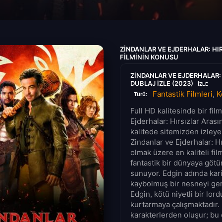
ZINDANLAR VE EJDERHALAR: HI
FILMININ KONUSU
ZINDANLAR VE EJDERHALAR:
DUBLAJ IZLE (2023)
IZLE
Fantastik Filmleri
,
K
Türü:
Full HD kalitesinde bir fi
Ejderhalar: Hırsızlar Arası
kalitede sitemizden izleye
Zindanlar ve Ejderhalar: Hı
olmak üzere en kaliteli fil
fantastik bir dünyaya götü
sunuyor. Edgin adında karizm
kaybolmuş bir nesneyi geri 
Edgin, kötü niyetli bir lor
kurtarmaya çalışmaktadır. 
karakterlerden oluşur; bu 