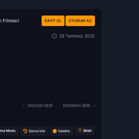
 Filmleri
KAYIT OL
OTURUM AÇ
29 Temmuz 2025
ÖNCEKI SERI
SONRAKI SERI
ema Modu
Bildir
Sonra İzle
İzledim