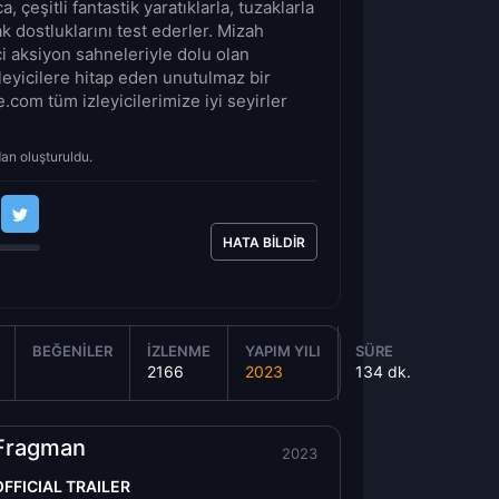
, çeşitli fantastik yaratıklarla, tuzaklarla
k dostluklarını test ederler. Mizah
i aksiyon sahneleriyle dolu olan
zleyicilere hitap eden unutulmaz bir
com tüm izleyicilerimize iyi seyirler
dan oluşturuldu.
HATA BILDIR
BEĞENILER
İZLENME
YAPIM YILI
SÜRE
2166
2023
134 dk.
Fragman
2023
OFFICIAL TRAILER