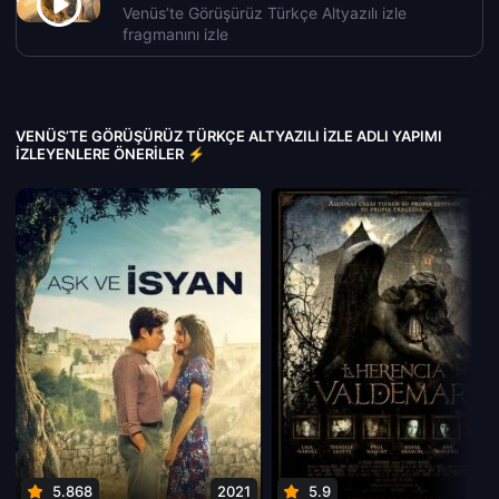
Venüs’te Görüşürüz Türkçe Altyazılı izle
fragmanını izle
VENÜS’TE GÖRÜŞÜRÜZ TÜRKÇE ALTYAZILI IZLE ADLI YAPIMI
İZLEYENLERE ÖNERILER ⚡
5.868
2021
5.9
201