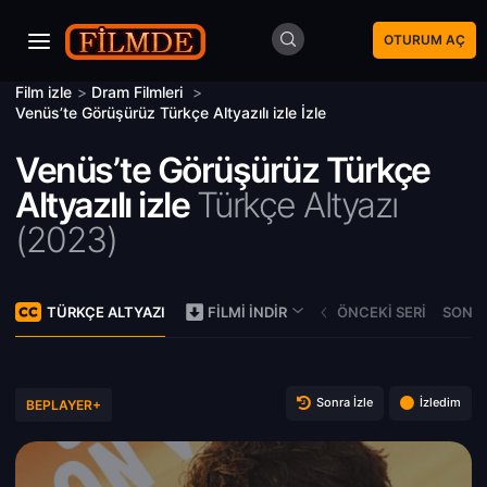
OTURUM AÇ
Film izle
>
Dram Filmleri
>
Venüs’te Görüşürüz Türkçe Altyazılı izle İzle
Venüs’te Görüşürüz Türkçe
Altyazılı izle
Türkçe Altyazı
(
2023)
TÜRKÇE ALTYAZI
ÖNCEKI SERI
SONRA
FILMI İNDIR
Sonra İzle
İzledim
BEPLAYER+