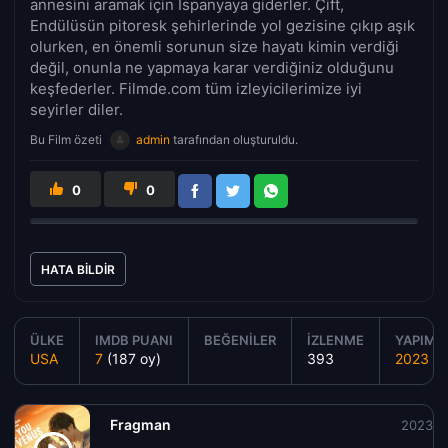
annesini aramak için İspanyaya giderler. Çift,
Endülüsün pitoresk şehirlerinde yol gezisine çıkıp aşık
olurken, en önemli sorunun size hayatı kimin verdiği
değil, onunla ne yapmaya karar verdiğiniz olduğunu
keşfederler. Filmde.com tüm izleyicilerimize iyi
seyirler diler.
Bu Film özeti
admin
tarafından oluşturuldu.
0
0
HATA BILDIR
ÜLKE
IMDB PUANI
BEĞENILER
İZLENME
YAPIM Y
USA
7
(187 oy)
393
2023
Fragman
2023