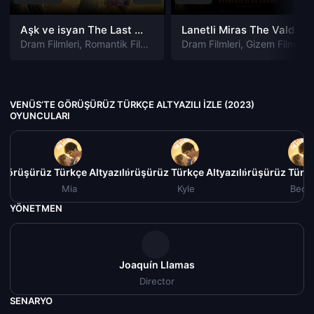
Aşk ve isyan The Last Parasido izle
Lanetli Miras The Valdemar Legacy izle
Dram Filmleri
,
Romantik Filmleri
Dram Filmleri
,
Gizem Filmleri
VENÜS’TE GÖRÜŞÜRÜZ TÜRKÇE ALTYAZILI IZLE (2023)
OYUNCULARI
Görüşürüz Türkçe Altyazılı izle (2023)
Venüs’te Görüşürüz Türkçe Altyazılı izle (2023)
Venüs’te Görüşürüz Türkçe
V
Mia
Kyle
Becc
YÖNETMEN
Joaquín Llamas
Director
SENARYO