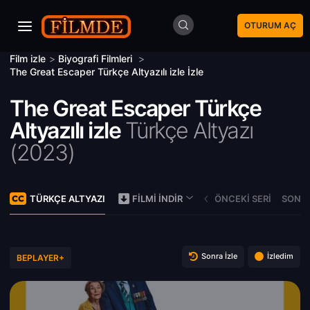
OTURUM AÇ
Film izle
>
Biyografi Filmleri
>
The Great Escaper Türkçe Altyazılı izle İzle
The Great Escaper Türkçe
Altyazılı izle
Türkçe Altyazı
(
2023)
TÜRKÇE ALTYAZI
ÖNCEKI SERI
SONRA
FILMI İNDIR
Sonra İzle
İzledim
BEPLAYER+