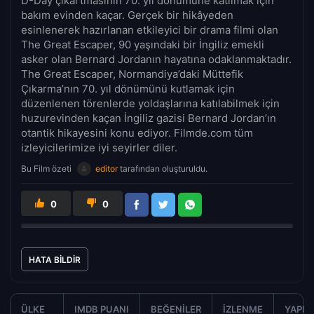
D-Day çıkartmasının 70. yıl dönümüne katılmak için
bakım evinden kaçar. Gerçek bir hikâyeden
esinlenerek hazırlanan etkileyici bir drama filmi olan
The Great Escaper, 90 yaşındaki bir İngiliz emekli
asker olan Bernard Jordanın hayatına odaklanmaktadır.
The Great Escaper, Normandiya’daki Müttefik
Çıkarma’nın 70. yıl dönümünü kutlamak için
düzenlenen törenlerde yoldaşlarına katılabilmek için
huzurevinden kaçan İngiliz gazisi Bernard Jordan’ın
otantik hikayesini konu ediyor. Filmde.com tüm
izleyicilerimize iyi seyirler diler.
Bu Film özeti
editor
tarafından oluşturuldu.
0
0
HATA BILDIR
ÜLKE
IMDB PUANI
BEĞENILER
İZLENME
YAPIM 