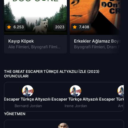
6.253
2023
7.408
199
Kayıp Köpek
Erkekler Ağlamaz Boys Don’t Cry izle
Aile Filmleri
,
Biyografi Filmleri
,
Dram Filmleri
Biyografi Filmleri
,
Macera Filmleri
,
Dram Filmleri
THE GREAT ESCAPER TÜRKÇE ALTYAZILI IZLE (2023)
OYUNCULARI
t Escaper Türkçe Altyazılı izle (2023)
The Great Escaper Türkçe Altyazılı izle (2023)
The Great Escaper Türkçe 
Bernard Jordan
Irene Jordan
Arthu
YÖNETMEN