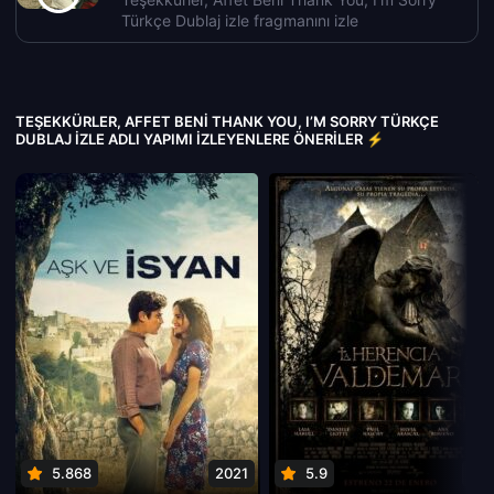
Türkçe Dublaj izle fragmanını izle
TEŞEKKÜRLER, AFFET BENI THANK YOU, I’M SORRY TÜRKÇE
DUBLAJ IZLE ADLI YAPIMI İZLEYENLERE ÖNERILER ⚡
5.868
2021
5.9
201