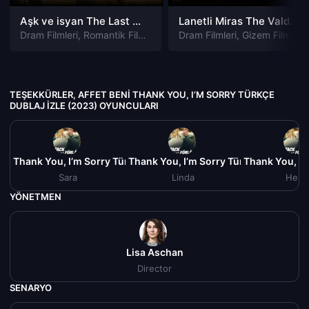
Aşk ve isyan The Last Parasido izle
Lanetli Miras The Valdemar Legacy izle
Dram Filmleri
,
Romantik Filmleri
Dram Filmleri
,
Gizem Filmleri
TEŞEKKÜRLER, AFFET BENI THANK YOU, I’M SORRY TÜRKÇE
DUBLAJ IZLE (2023) OYUNCULARI
eni Thank You, I’m Sorry Türkçe Dublaj izle (2023)
Teşekkürler, Affet Beni Thank You, I’m Sorry Türkçe Dublaj izl
Teşekkürler, Affet Beni Thank You, I’
Teşekkürler,
Sara
Linda
Hele
YÖNETMEN
Lisa Aschan
Director
SENARYO