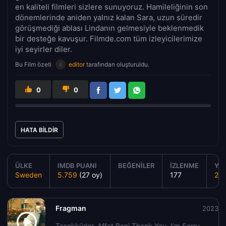
en kaliteli filmleri sizlere sunuyoruz. Hamileliğinin son
dönemlerinde aniden yalnız kalan Sara, uzun süredir
görüşmediği ablası Lindanın gelmesiyle beklenmedik
bir desteğe kavuşur. Filmde.com tüm izleyicilerimize
iyi seyirler diler.
Bu Film özeti
editor
tarafından oluşturuldu.
0
0
HATA BILDIR
ÜLKE
IMDB PUANI
BEĞENILER
İZLENME
YAP
Sweden
5.759
(27 oy)
177
20
Fragman
2023
Teşekkürler, Affet Beni Thank You, I’m Sorry