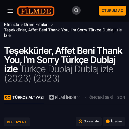
OTURUM AÇ
Film izle
>
Dram Filmleri
>
Teşekkürler, Affet Beni Thank You, I’m Sorry Türkçe Dublaj izle
İzle
Teşekkürler, Affet Beni Thank
You, I’m Sorry Türkçe Dublaj
izle
Türkçe Dublaj Dublaj izle
(2023) (
2023)
TÜRKÇE ALTYAZI
ÖNCEKI SERI
SONRA
FILMI İNDIR
Sonra İzle
İzledim
BEPLAYER+