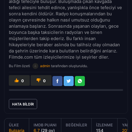
aldığı tefeciyle buluşur. Buluşmada çıkan kavgada
tefeci ailesini tehdit edince, yanlışlıkla önce tefeciyi ve
sonra kendini öldürür. Radyo konuşmalarından bu
olayın çevresinde halkın nasıl umutsuz olduğunu
anlamaya başlarız. Sonrasında yaşanan olayları, gece
boyunca başka taksicilerin radyoları ve binen
müşterilerden takip ederiz. Bu farklı insan
hikayeleriyle beraber aslında bu talihsiz olay olmadan
da şehrin üzerinde kara bulutların belirdiğini anlarız.
Filmde.com tüm izleyicilerimize iyi seyirler diler.
Bu Film özeti
admin
tarafından oluşturuldu.
0
0
HATA BILDIR
ÜLKE
IMDB PUANI
BEĞENILER
İZLENME
YAPIM
Bulgaria
6.7
(29 oy)
154
2017