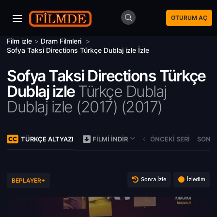
OTURUM AÇ
Film izle
>
Dram Filmleri
>
Sofya Taksi Directions Türkçe Dublaj izle İzle
Sofya Taksi Directions Türkçe
Dublaj izle
Türkçe Dublaj
Dublaj izle (2017) (
2017)
TÜRKÇE ALTYAZI
ÖNCEKI SERI
SONRA
FILMI İNDIR
Sonra İzle
İzledim
BEPLAYER+