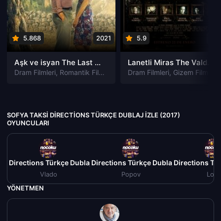
5.868
2021
5.9
201
Aşk ve isyan The Last Parasido izle
Lanetli Miras The Valdemar Legacy izle
Dram Filmleri
,
Romantik Filmleri
Dram Filmleri
,
Gizem Filmleri
SOFYA TAKSI DIRECTIONS TÜRKÇE DUBLAJ IZLE (2017)
OYUNCULARI
si Directions Türkçe Dublaj izle (2017)
Sofya Taksi Directions Türkçe Dublaj izle (2017)
Sofya Taksi Directions Tür
S
Vlado
Popov
Lora
YÖNETMEN