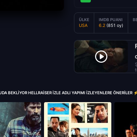
ÜLKE
IMDB PUANI
B
USA
6.2
(851 oy)
Ş
f
DA BEKLIYOR HELLRAISER IZLE ADLI YAPIMI İZLEYENLERE ÖNERILER 