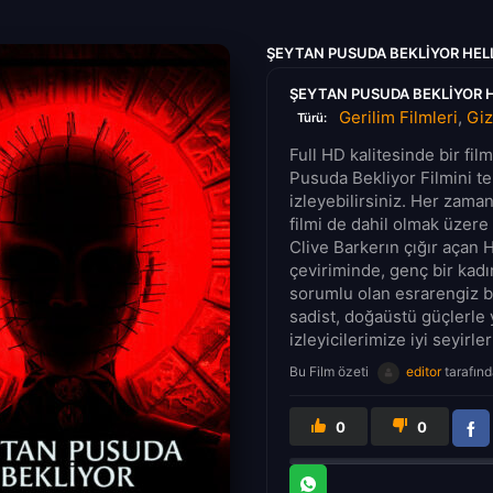
ŞEYTAN PUSUDA BEKLIYOR HELL
ŞEYTAN PUSUDA BEKLIYOR H
Gerilim Filmleri
,
Giz
Türü:
Full HD kalitesinde bir fi
Pusuda Bekliyor Filmini te
izleyebilirsiniz. Her zama
filmi de dahil olmak üzere 
Clive Barkerın çığır açan 
çeviriminde, genç bir kad
sorumlu olan esrarengiz b
sadist, doğaüstü güçlerl
izleyicilerimize iyi seyirler
Bu Film özeti
editor
tarafınd
0
0