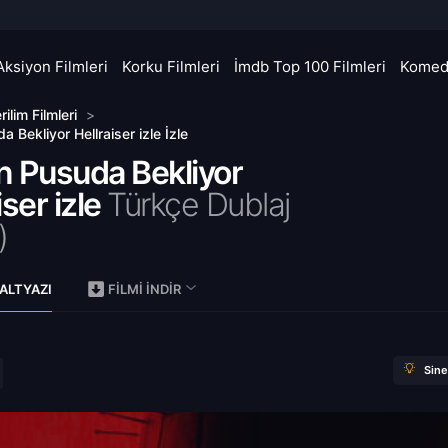
Aksiyon Filmleri
Korku Filmleri
İmdb Top 100 Filmleri
Komedi
rilim Filmleri
>
 Bekliyor Hellraiser izle İzle
n Pusuda Bekliyor
iser izle
Türkçe Dublaj
)
ALTYAZI
FILMI İNDIR
Sin