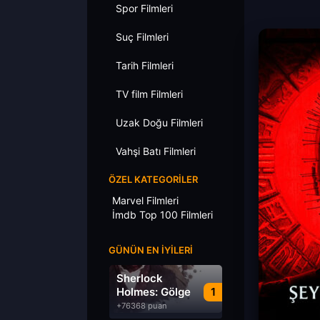
Spor Filmleri
Suç Filmleri
Tarih Filmleri
TV film Filmleri
Uzak Doğu Filmleri
Vahşi Batı Filmleri
ÖZEL KATEGORILER
Marvel Filmleri
İmdb Top 100 Filmleri
GÜNÜN EN İYILERI
Sherlock
Holmes: Gölge
1
Oyunları
+76368 puan