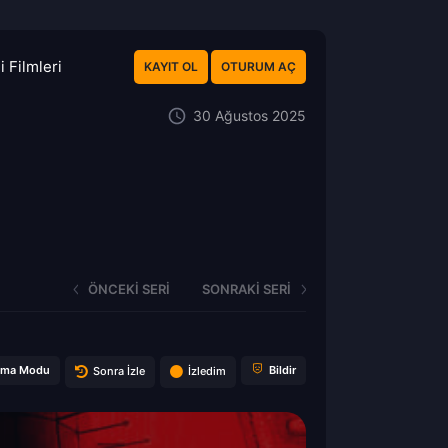
 Filmleri
KAYIT OL
OTURUM AÇ
30 Ağustos 2025
ÖNCEKI SERI
SONRAKI SERI
ema Modu
Bildir
Sonra İzle
İzledim