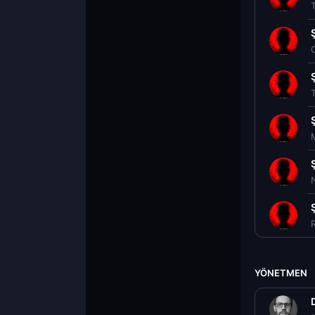
T
C
YÖNETMEN