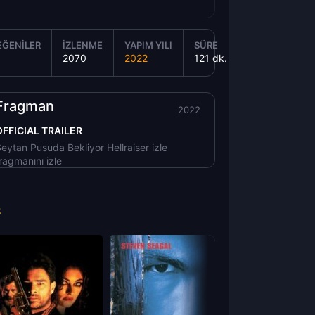
EĞENILER
İZLENME
YAPIM YILI
SÜRE
2070
2022
121 dk.
Fragman
2022
OFFICIAL TRAILER
eytan Pusuda Bekliyor Hellraiser izle
ragmanını izle
⚡