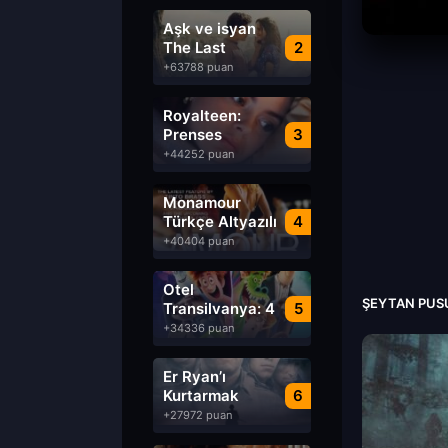
Aşk ve isyan
The Last
2
Parasido izle
+63788 puan
Royalteen:
Prenses
3
Margrethe izle
+44252 puan
Monamour
Türkçe Altyazılı
4
izle
+40404 puan
Otel
ŞEYTAN PUSU
Transilvanya: 4
5
Transformanya
+34336 puan
izle
Er Ryan’ı
Kurtarmak
6
Saving Private
+27972 puan
Ryan Türkçe