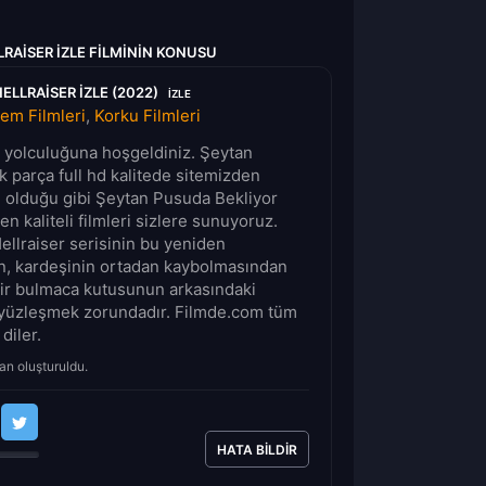
RAISER IZLE FILMININ KONUSU
ELLRAISER IZLE (2022)
IZLE
em Filmleri
,
Korku Filmleri
lm yolculuğuna hoşgeldiniz. Şeytan
k parça full hd kalitede sitemizden
n olduğu gibi Şeytan Pusuda Bekliyor
en kaliteli filmleri sizlere sunuyoruz.
Hellraiser serisinin bu yeniden
ın, kardeşinin ortadan kaybolmasından
ir bulmaca kutusunun arkasındaki
e yüzleşmek zorundadır. Filmde.com tüm
 diler.
an oluşturuldu.
HATA BILDIR