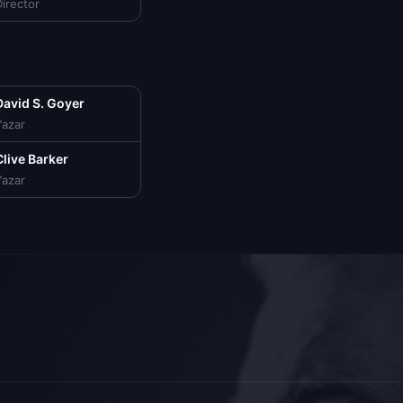
irector
David S. Goyer
Yazar
Clive Barker
Yazar