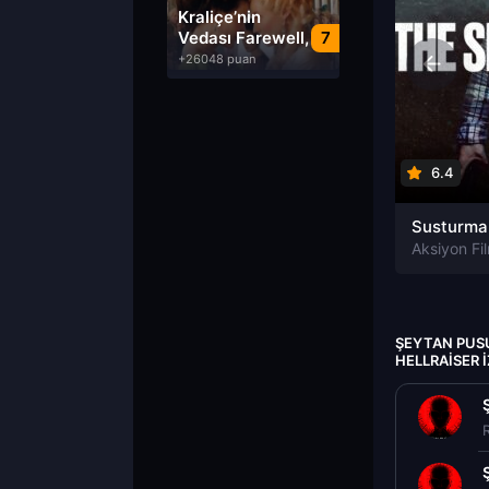
Dublaj izle
Kraliçe’nin
Vedası Farewell,
7
My Queen izle
+26048 puan
6.4
Aksiyon Fil
ŞEYTAN PUS
HELLRAISER 