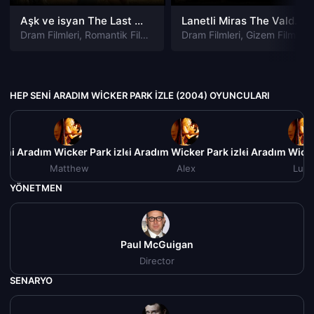
Aşk ve isyan The Last Parasido izle
Lanetli Miras The Valdemar Legacy izle
Dram Filmleri
,
Romantik Filmleri
Dram Filmleri
,
Gizem Filmleri
HEP SENI ARADIM WICKER PARK IZLE (2004) OYUNCULARI
eni Aradım Wicker Park izle (2004)
Hep Seni Aradım Wicker Park izle (2004)
Hep Seni Aradım Wicke
Matthew
Alex
Luke
YÖNETMEN
Paul McGuigan
Director
SENARYO