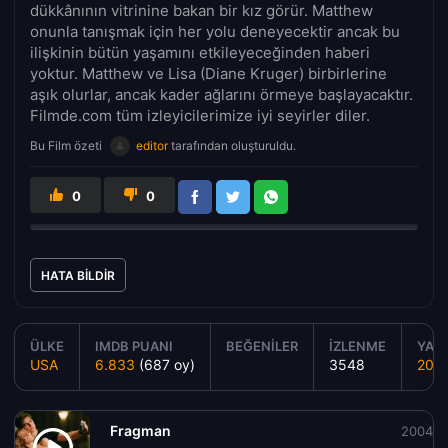
dükkânının vitrinine bakan bir kız görür. Matthew
onunla tanışmak için her yolu deneyecektir ancak bu
ilişkinin bütün yaşamını etkileyeceğinden haberi
yoktur. Matthew ve Lisa (Diane Kruger) birbirlerine
aşık olurlar, ancak kader ağlarını örmeye başlayacaktır.
Filmde.com tüm izleyicilerimize iyi seyirler diler.
Bu Film özeti
editor
tarafından oluşturuldu.
0
0
HATA BILDIR
ÜLKE
IMDB PUANI
BEĞENILER
İZLENME
YAPI
USA
6.833
(687 oy)
3548
200
Fragman
2004