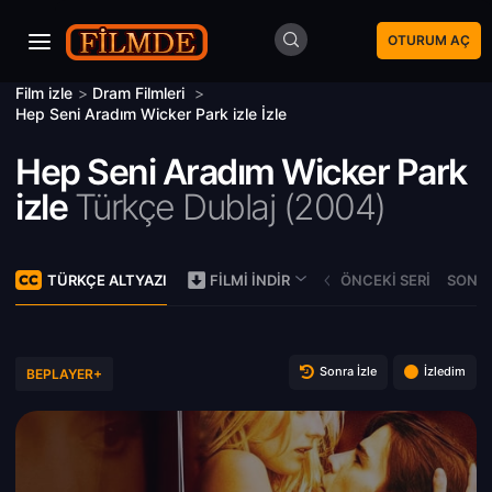
OTURUM AÇ
Film izle
>
Dram Filmleri
>
Hep Seni Aradım Wicker Park izle İzle
Hep Seni Aradım Wicker Park
izle
Türkçe Dublaj (
2004)
TÜRKÇE ALTYAZI
ÖNCEKI SERI
SONRA
FILMI İNDIR
Sonra İzle
İzledim
BEPLAYER+