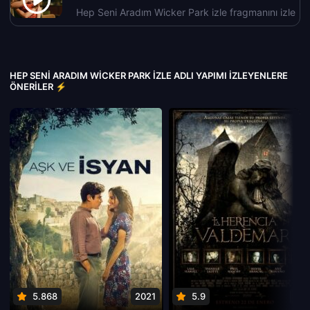
Hep Seni Aradım Wicker Park izle fragmanını izle
HEP SENI ARADIM WICKER PARK IZLE ADLI YAPIMI İZLEYENLERE
ÖNERILER ⚡
5.868
2021
5.9
201