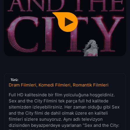
Türü:
Dram Filmleri
,
Komedi Filmleri
,
Romantik Filmleri
Full HD kalitesinde bir film yolculuğuna hoşgeldiniz.
Sex and the City Filmini tek parça full hd kalitede
sitemizden izleyebilirsiniz. Her zaman olduğu gibi Sex
and the City filmi de dahil olmak üzere en kaliteli
filmleri sizlere sunuyoruz. Aynı adlı televizyon
dizisinden beyazperdeye uyarlanan “Sex and the City: