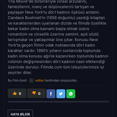
The Movie”de birbirleriyle cinsel arzularını,
fantezilerini, inanç ve düşüncelerini tartışan ve
paylaşan New York’lu dört kadının öyküsü anlatılır.
Candace Bushnell’in (1958 doğumlu) yazdığı kitaptan
ve karakterlerden uyarlanan dizide ve filmde özellikle
bekar kadın olma kavramı başta olmak üzere
romantizm ve cinsellik üzerine samimi, açık sözlü
tartışmalar ve yaklaşımlar öne çıkar. Konusu New
York’ta geçen filmin odak noktasında dört kadın
karakter vardır. 1990’lı yılların sonlarında toplumda
kadın olma konusu ağırlık kazanırken toplumda kadının
rolünün değişmesinden dört kadının nasıl etkilendiği
üzerinde durulur. Filmde.com tüm izleyicilerimize iyi
seyirler diler.
Bu Film özeti
editor
tarafından oluşturuldu.
0
0
HATA BILDIR