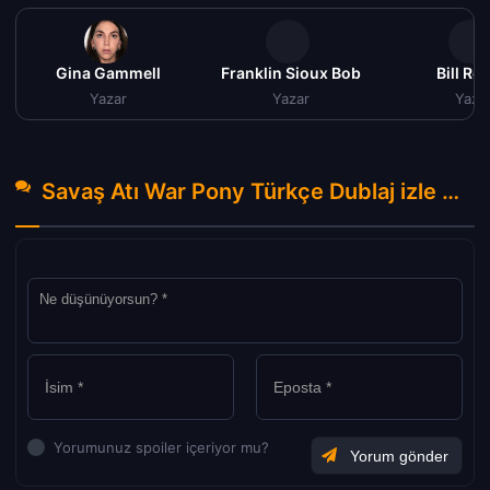
Gina Gammell
Franklin Sioux Bob
Bill Re
Yazar
Yazar
Yaza
Savaş Atı War Pony Türkçe Dublaj izle (2023) Hakkında Yorumlar
Yorumunuz spoiler içeriyor mu?