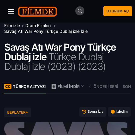
OTURUM AÇ
Film izle
>
Dram Filmleri
>
Savaş Atı War Pony Türkçe Dublaj izle İzle
Savaş Atı War Pony Türkçe
Dublaj izle
Türkçe Dublaj
Dublaj izle (2023) (
2023)
TÜRKÇE ALTYAZI
ÖNCEKI SERI
SONRA
FILMI İNDIR
Sonra İzle
İzledim
BEPLAYER+