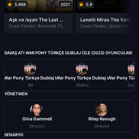
5.868
2021
5.9
201
Aşk ve isyan The Last Parasido izle
Lanetli Miras The Valdemar Legacy izle
Dram Filmleri
,
Romantik Filmleri
Dram Filmleri
,
Gizem Filmleri
SAVAŞ ATI WAR PONY TÜRKÇE DUBLAJ IZLE (2023) OYUNCULARI
tı War Pony Türkçe Dublaj izle (2023)
Savaş Atı War Pony Türkçe Dublaj izle (2023)
Savaş Atı War Pony Türkç
Bill
Matho
Colto
YÖNETMEN
Gina Gammell
Riley Keough
Director
Director
SENARYO