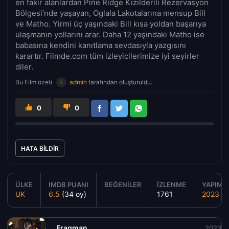
en fakir alanlardan Pine Ridge Kızılderili Rezervasyon
Bölgesi’nde yaşayan, Oglala Lakotalarına mensup Bill
ve Matho. Yirmi üç yaşındaki Bill kısa yoldan başarıya
ulaşmanın yollarını arar. Daha 12 yaşındaki Matho ise
babasına kendini kanıtlama sevdasıyla yazgısını
karartır. Filmde.com tüm izleyicilerimize iyi seyirler
diler.
Bu Film özeti
admin
tarafından oluşturuldu.
0
0
HATA BILDIR
ÜLKE
IMDB PUANI
BEĞENILER
İZLENME
YAPIM Y
UK
6.5
(34 oy)
1761
2023
Fragman
2023