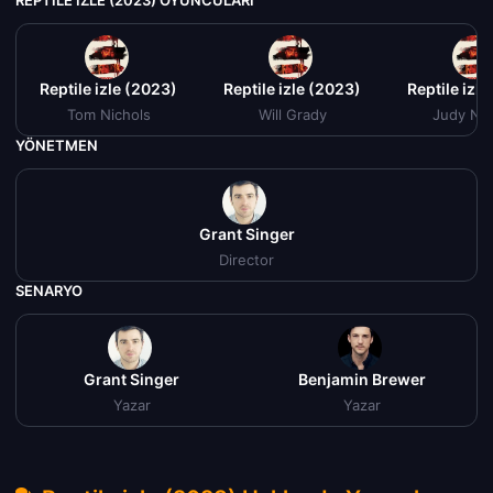
REPTILE IZLE (2023) OYUNCULARI
Reptile izle (2023)
Reptile izle (2023)
Reptile izl
Tom Nichols
Will Grady
Judy Nic
YÖNETMEN
Grant Singer
Director
SENARYO
Grant Singer
Benjamin Brewer
Yazar
Yazar