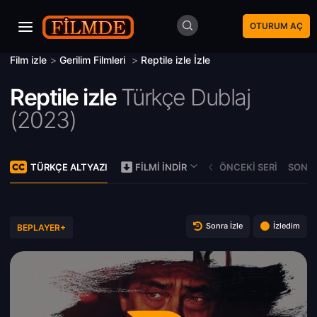
OTURUM AÇ
Film izle
>
Gerilim Filmleri
>
Reptile izle İzle
Reptile izle
Türkçe Dublaj
(
2023)
TÜRKÇE ALTYAZI
ÖNCEKI SERI
SONRA
FILMI İNDIR
Sonra İzle
İzledim
BEPLAYER+