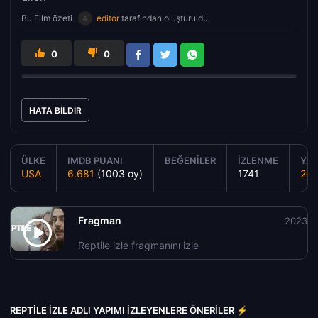
Bu Film özeti
editor
tarafından oluşturuldu.
0
0
HATA BILDIR
ÜLKE
IMDB PUANI
BEĞENILER
İZLENME
YAP
USA
6.681
(1003 oy)
1741
20
Fragman
2023
Reptile izle fragmanını izle
REPTILE IZLE ADLI YAPIMI İZLEYENLERE ÖNERILER ⚡