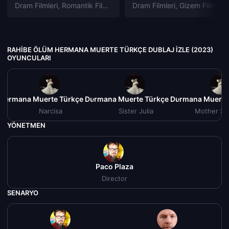
Dram Filmleri
,
Romantik Filmleri
Dram Filmleri
,
Gizem Filmleri
RAHIBE ÖLÜM HERMANA MUERTE TÜRKÇE DUBLAJ IZLE (2023)
OYUNCULARI
Hermana Muerte Türkçe Dublaj izle (2023)
Rahibe Ölüm Hermana Muerte Türkçe Dublaj izle (2023
Rahibe Ölüm Hermana Muerte T
Rahib
Narcisa
Sister Julia
Mother Su
YÖNETMEN
Paco Plaza
Director
SENARYO