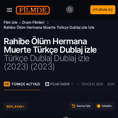
OTURUM AÇ
Film izle
>
Dram Filmleri
>
Rahibe Ölüm Hermana Muerte Türkçe Dublaj izle İzle
Rahibe Ölüm Hermana
Muerte Türkçe Dublaj izle
Türkçe Dublaj Dublaj izle
(2023) (
2023)
TÜRKÇE ALTYAZI
ÖNCEKI SERI
SONRA
FILMI İNDIR
Sonra İzle
İzledim
BEPLAYER+