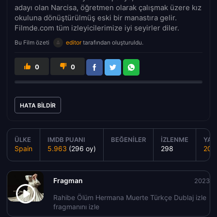
adayı olan Narcisa, öğretmen olarak çalışmak üzere kız
okuluna dönüştürülmüş eski bir manastıra gelir.
Filmde.com tüm izleyicilerimize iyi seyirler diler.
Bu Film özeti
editor
tarafından oluşturuldu.
0
0
HATA BILDIR
ÜLKE
IMDB PUANI
BEĞENILER
İZLENME
YAPI
Spain
5.963
(296 oy)
298
202
Fragman
2023
Rahibe Ölüm Hermana Muerte Türkçe Dublaj izle
fragmanını izle