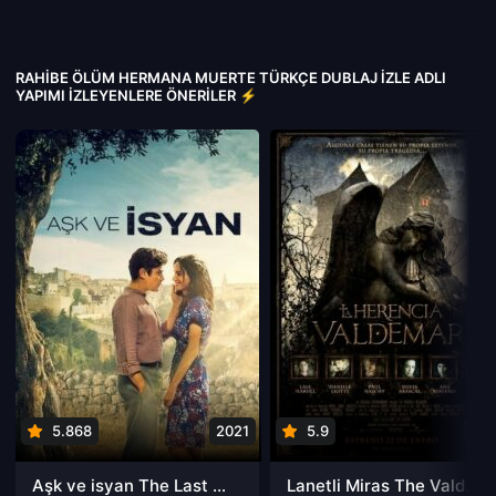
RAHIBE ÖLÜM HERMANA MUERTE TÜRKÇE DUBLAJ IZLE ADLI
YAPIMI İZLEYENLERE ÖNERILER ⚡
5.868
2021
5.9
201
Aşk ve isyan The Last Parasido izle
Lanetli Miras The Valdemar Legacy izle